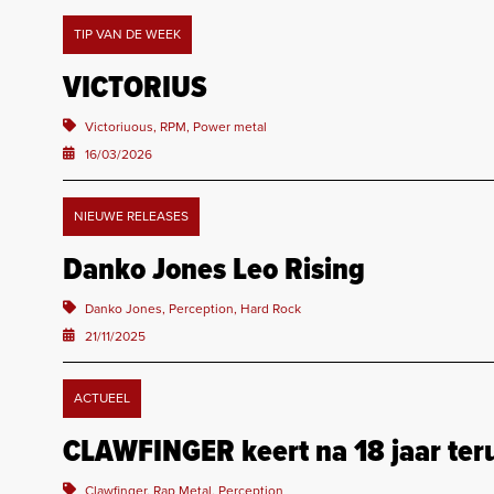
TIP VAN DE WEEK
VICTORIUS
Victoriuous, RPM, Power metal
16/03/2026
NIEUWE RELEASES
Danko Jones Leo Rising
Danko Jones, Perception, Hard Rock
21/11/2025
ACTUEEL
CLAWFINGER keert na 18 jaar te
Clawfinger, Rap Metal, Perception