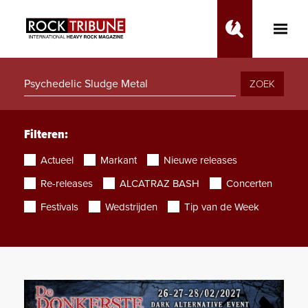
Toggle
Main
Menu
ZOEK
Filteren:
Actueel
Markant
Nieuwe releases
Re-releases
ALCATRAZ BASH
Concerten
Festivals
Wedstrijden
Tip van de Week