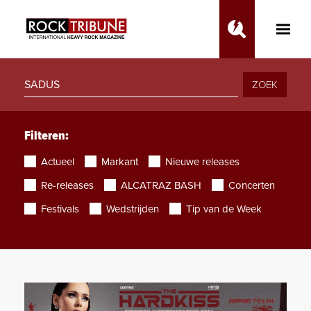
Toggle
Main
Menu
ZOEK
Filteren:
Actueel
Markant
Nieuwe releases
Re-releases
ALCATRAZ BASH
Concerten
Festivals
Wedstrijden
Tip van de Week