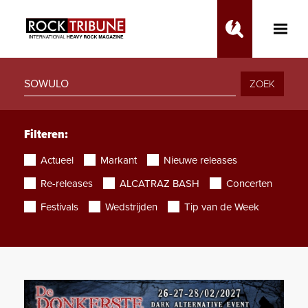
Toggle
Main
Menu
ZOEK
Filteren:
Actueel
Markant
Nieuwe releases
Re-releases
ALCATRAZ BASH
Concerten
Festivals
Wedstrijden
Tip van de Week