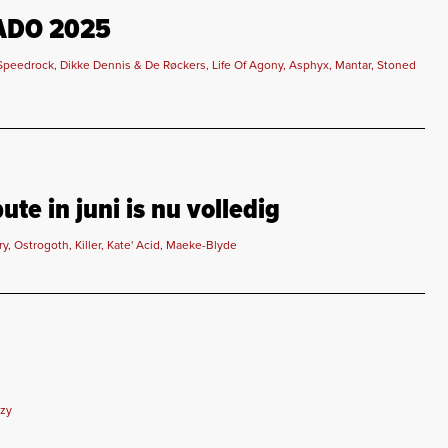
RADO 2025
eedrock, Dikke Dennis & De Røckers, Life Of Agony, Asphyx, Mantar, Stoned
te in juni is nu volledig
y, Ostrogoth, Killer, Kate' Acid, Maeke-Blyde
zzy