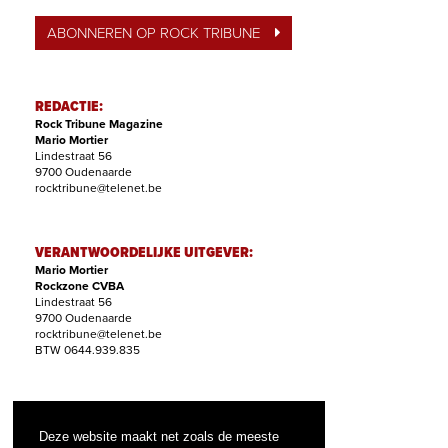
ABONNEREN OP ROCK TRIBUNE
REDACTIE:
Rock Tribune Magazine
Mario Mortier
Lindestraat 56
9700 Oudenaarde
rocktribune@telenet.be
VERANTWOORDELIJKE UITGEVER:
Mario Mortier
Rockzone CVBA
Lindestraat 56
9700 Oudenaarde
rocktribune@telenet.be
BTW 0644.939.835
ABONNEMENTEN:
Filip Nollet
Deze website maakt net zoals de meeste