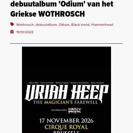
debuutalbum 'Odium' van het
Griekse WOTHROSCH
Wothrosch, debuutalbum, Odium, Black metal, Hammerheart
19/10/2022