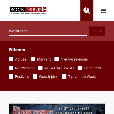
Toggle
Main
Menu
ZOEK
Filteren:
Actueel
Markant
Nieuwe releases
Re-releases
ALCATRAZ BASH
Concerten
Festivals
Wedstrijden
Tip van de Week