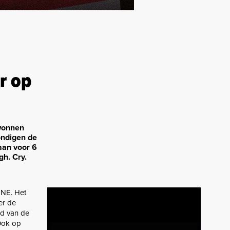
r op
rwonnen
ondigen de
 aan voor 6
h. Cry.
INE. Het
er de
ld van de
 Ook op