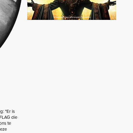
: "Er is
-FLAG die
ons te
deze