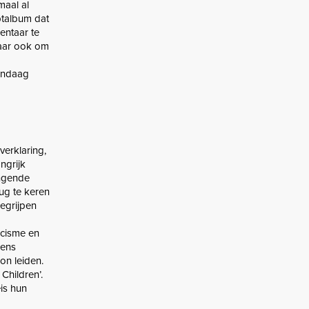
maal al
eptalbum dat
entaar te
maar ook om
vandaag
verklaring,
angrijk
ingende
ug te keren
egrijpen
g
cisme en
eens
on leiden.
Children’.
is hun