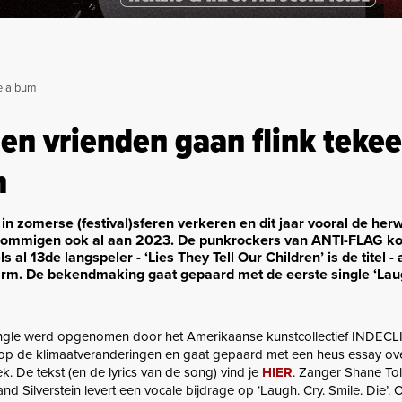
e album
en vrienden gaan flink tekee
m
in zomerse (festival)sferen verkeren en dit jaar vooral de he
n sommigen ook al aan 2023. De punkrockers van ANTI-FLAG k
 al 13de langspeler - ‘Lies They Tell Our Children’ is de titel -
arm. De bekendmaking gaat gepaard met de eerste single ‘Laug
ngle werd opgenomen door het Amerikaanse kunstcollectief INDECL
op de klimaatveranderingen en gaat gepaard met een heus essay ov
. De tekst (en de lyrics van de song) vind je
HIER
. Zanger Shane To
 Silverstein levert een vocale bijdrage op ‘Laugh. Cry. Smile. Die’.