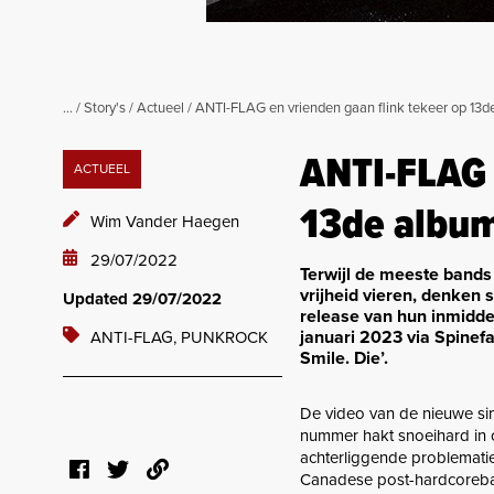
...
/
Story's
/
Actueel
/
ANTI-FLAG en vrienden gaan flink tekeer op 13d
ANTI-FLAG 
ACTUEEL
13de albu
Wim Vander Haegen
29/07/2022
Terwijl de meeste bands 
vrijheid vieren, denke
Updated 29/07/2022
release van hun inmiddels
januari 2023 via Spinef
ANTI-FLAG,
PUNKROCK
Smile. Die’.
De video van de nieuwe si
nummer hakt snoeihard in 
achterliggende problematiek
Canadese post-hardcoreband