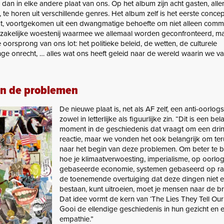
an in elke andere plaat van ons. Op het album zijn acht gasten, alle
 te horen uit verschillende genres. Het album zelf is het eerste conc
t, voortgekomen uit een dwangmatige behoefte om niet alleen comm
 zakelijke woestenij waarmee we allemaal worden geconfronteerd, 
 oorsprong van ons lot: het politieke beleid, de wetten, de culturele
ange onrecht, … alles wat ons heeft geleid naar de wereld waarin we 
an de problemen
De nieuwe plaat is, net als AF zelf, een anti-oorlogs
zowel in letterlijke als figuurlijke zin. “Dit is een bel
moment in de geschiedenis dat vraagt ​​om een ​​dr
reactie, maar we vonden het ook belangrijk om ter
naar het begin van deze problemen. Om beter te b
hoe je klimaatverwoesting, imperialisme, op oorlo
gebaseerde economie, systemen gebaseerd op ra
de toenemende overtuiging dat deze dingen niet 
bestaan, kunt uitroeien, moet je mensen naar de br
Dat idee vormt de kern van ‘The Lies They Tell Our 
Gooi de ellendige geschiedenis in hun gezicht en e
empathie.”