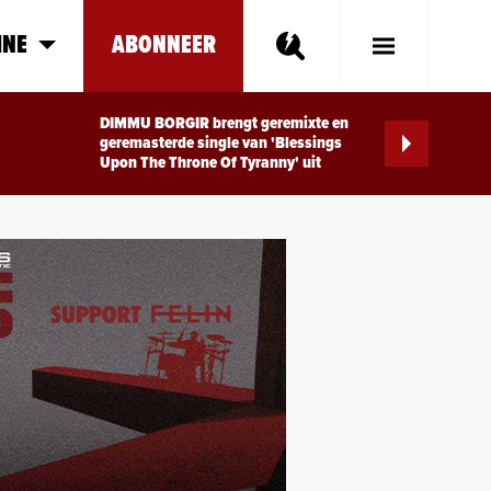
INE
ABONNEER
Toggle
Main
Menu
DIMMU BORGIR brengt geremixte en
geremasterde single van 'Blessings
Upon The Throne Of Tyranny' uit