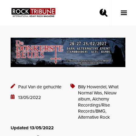
Toggle
Main
Menu
Paul Van de gehuchte
Billy Howerdel,
What
Normal Was,
Nieuw
13/05/2022
album,
Alchemy
Recordings/Rise
Records/BMG,
Alternative Rock
Updated 13/05/2022