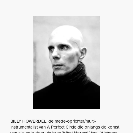
BILLY HOWERDEL, de mede-oprichter/multi-
instrumentalist van A Perfect Circle die onlangs de komst
van zijn solo debuutalbum ‘What Normal Was’ (Alchemy