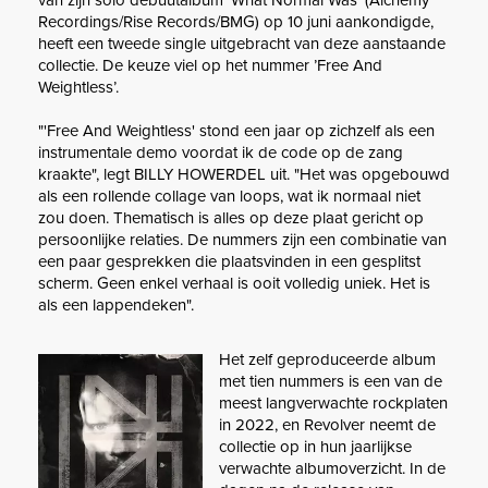
Recordings/Rise Records/BMG) op 10 juni aankondigde,
heeft een tweede single uitgebracht van deze aanstaande
collectie. De keuze viel op het nummer ’Free And
Weightless’.
"'Free And Weightless' stond een jaar op zichzelf als een
instrumentale demo voordat ik de code op de zang
kraakte", legt BILLY HOWERDEL uit. "Het was opgebouwd
als een rollende collage van loops, wat ik normaal niet
zou doen. Thematisch is alles op deze plaat gericht op
persoonlijke relaties. De nummers zijn een combinatie van
een paar gesprekken die plaatsvinden in een gesplitst
scherm. Geen enkel verhaal is ooit volledig uniek. Het is
als een lappendeken".
Het zelf geproduceerde album
met tien nummers is een van de
meest langverwachte rockplaten
in 2022, en Revolver neemt de
collectie op in hun jaarlijkse
verwachte albumoverzicht. In de