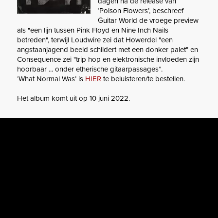
dagen na de release van
‘Poison Flowers’, beschreef
Guitar World de vroege preview
als "een lijn tussen Pink Floyd en Nine Inch Nails
betreden", terwijl Loudwire zei dat Howerdel "een
angstaanjagend beeld schildert met een donker palet" en
Consequence zei "trip hop en elektronische invloeden zijn
hoorbaar ... onder etherische gitaarpassages”.
‘What Normal Was’ is
HIER
te beluisteren/te bestellen.
Het album komt uit op 10 juni 2022.