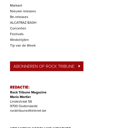
Markant
Nieuwe releases
Re-releases
ALCATRAZ BASH
Concerten
Festivals
Wedstrijden
Tip van de Week
ABONNEREN OP ROCK TRIBUNE
REDACTIE:
Rock Tribune Magazine
Mario Mortier
Lindestraat 56
9700 Oudenaarde
rocktribune@telenet.be