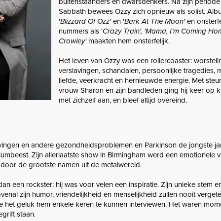
buitenstaanders en dwarsdenkers. Na zijn periode 
Sabbath bewees Ozzy zich opnieuw als solist. Alb
'
Blizzard Of Ozz'
en '
Bark At The Moon'
en onsterfe
nummers als '
Crazy Train', 'Mama, I’m Coming Hom
Crowley'
maakten hem onsterfelijk.
Het leven van Ozzy was een rollercoaster: worstel
verslavingen, schandalen, persoonlijke tragedies,
liefde, veerkracht en hernieuwde energie. Met steun
vrouw Sharon en zijn bandleden ging hij keer op ke
met zichzelf aan, en bleef altijd overeind.
lavingen en andere gezondheidsproblemen en Parkinson de jongste ja
diumbeest. Zijn allerlaatste show in Birmingham werd een emotionele v
 door de grootste namen uit de metalwereld.
 een rockster: hij was voor velen een inspiratie. Zijn unieke stem 
enal zijn humor, vriendelijkheid en menselijkheid zullen nooit verge
ne het geluk hem enkele keren te kunnen interviewen. Het waren mom
grift staan.