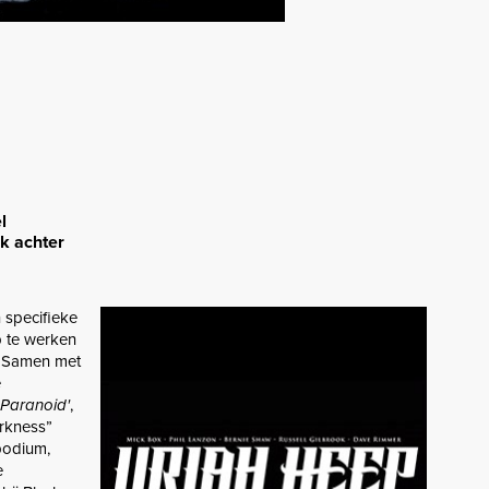
l
uk achter
 specifieke
p te werken
. Samen met
e
Paranoid'
,
arkness”
 podium,
e