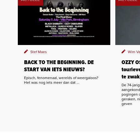
Stef Maes
Wim Va
BACK TO THE BEGINNING. DE
OZZY O
START VAN IETS NIEUWS?
tourlev
te zwak
Episch, fenomenaal, werelds of weergaloos?
Het was nog iets meer dan dat ...
De 74-jar
aangekondi
pogingen o
geraken, ni
geven