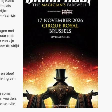
bij Black
ums als
lijke
e' en 'Mr.
ingen met
 maar ook
 van zijn
er de strijd
ren bleef
iering van
en soms
ten worden.
enten die