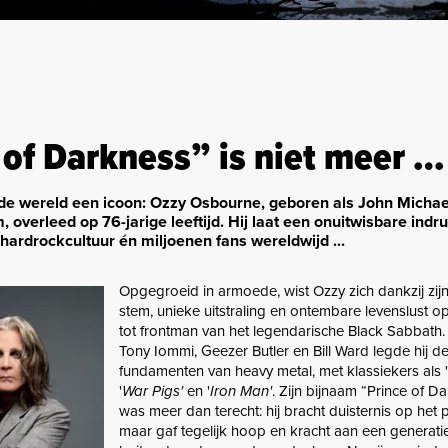
 of Darkness” is niet meer …
 de wereld een icoon: Ozzy Osbourne, geboren als John Michae
overleed op 76-jarige leeftijd. Hij laat een onuitwisbare indr
hardrockcultuur én miljoenen fans wereldwijd ...
Opgegroeid in armoede, wist Ozzy zich dankzij zijn
stem, unieke uitstraling en ontembare levenslust o
tot frontman van het legendarische Black Sabbath
Tony Iommi, Geezer Butler en Bill Ward legde hij d
fundamenten van heavy metal, met klassiekers als '
'
War Pigs'
en '
Iron Man'
. Zijn bijnaam “Prince of D
was meer dan terecht: hij bracht duisternis op het
maar gaf tegelijk hoop en kracht aan een generati