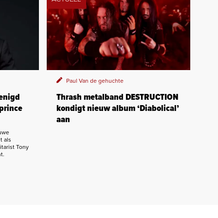
Paul Van de gehuchte
enigd
Thrash metalband DESTRUCTION
prince
kondigt nieuw album ‘Diabolical’
aan
euwe
t als
tarist Tony
t.