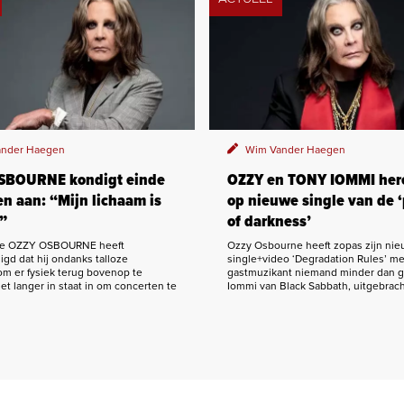
nder Haegen
Wim Vander Haegen
SBOURNE kondigt einde
OZZY en TONY IOMMI her
en aan: “Mijn lichaam is
op nieuwe single van de ‘
”
of darkness’
ige OZZY OSBOURNE heeft
Ozzy Osbourne heeft zopas zijn ni
gd dat hij ondanks talloze
single+video ‘Degradation Rules’ me
m er fysiek terug bovenop te
gastmuzikant niemand minder dan gi
et langer in staat in om concerten te
Iommi van Black Sabbath, uitgebrach