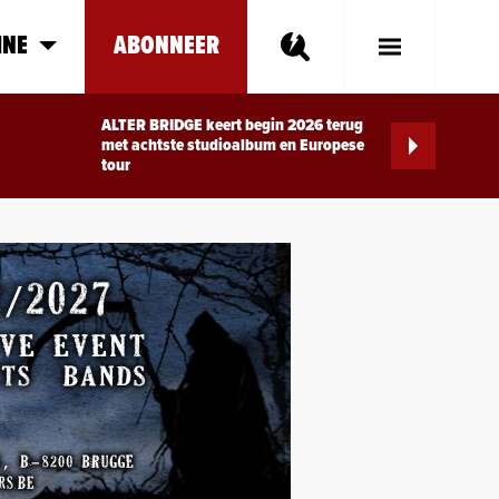
INE
ABONNEER
Toggle
Main
Menu
ALTER BRIDGE keert begin 2026 terug
met achtste studioalbum en Europese
tour