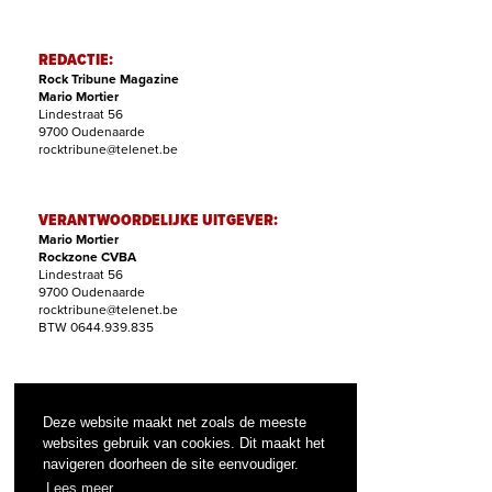
REDACTIE:
Rock Tribune Magazine
Mario Mortier
Lindestraat 56
9700 Oudenaarde
rocktribune@telenet.be
VERANTWOORDELIJKE UITGEVER:
Mario Mortier
Rockzone CVBA
Lindestraat 56
9700 Oudenaarde
rocktribune@telenet.be
BTW 0644.939.835
ABONNEMENTEN:
Filip Nollet
Deze website maakt net zoals de meeste
abonnementen@rock-tribune.com
websites gebruik van cookies. Dit maakt het
navigeren doorheen de site eenvoudiger.
Lees meer