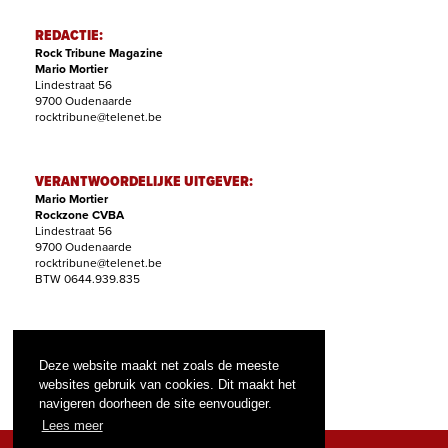
REDACTIE:
Rock Tribune Magazine
Mario Mortier
Lindestraat 56
9700 Oudenaarde
rocktribune@telenet.be
VERANTWOORDELIJKE UITGEVER:
Mario Mortier
Rockzone CVBA
Lindestraat 56
9700 Oudenaarde
rocktribune@telenet.be
BTW 0644.939.835
ABONNEMENTEN:
Filip Nollet
Deze website maakt net zoals de meeste
abonnementen@rock-tribune.com
websites gebruik van cookies. Dit maakt het
navigeren doorheen de site eenvoudiger.
Lees meer