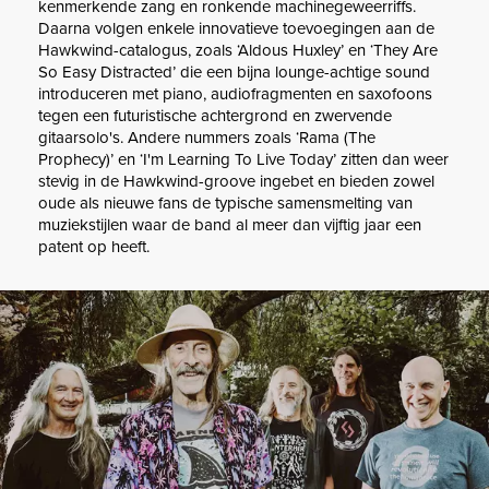
kenmerkende zang en ronkende machinegeweerriffs.
Daarna volgen enkele innovatieve toevoegingen aan de
Hawkwind-catalogus, zoals ‘Aldous Huxley’ en ‘They Are
So Easy Distracted’ die een bijna lounge-achtige sound
introduceren met piano, audiofragmenten en saxofoons
tegen een futuristische achtergrond en zwervende
gitaarsolo's. Andere nummers zoals ‘Rama (The
Prophecy)’ en ‘I'm Learning To Live Today’ zitten dan weer
stevig in de Hawkwind-groove ingebet en bieden zowel
oude als nieuwe fans de typische samensmelting van
muziekstijlen waar de band al meer dan vijftig jaar een
patent op heeft.