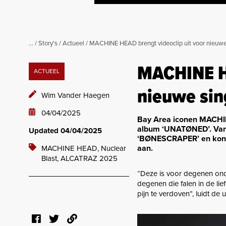
...
/
Story's
/
Actueel
/
MACHINE HEAD brengt videoclip uit voor nieuw
MACHINE HE
ACTUEEL
nieuwe si
Wim Vander Haegen
04/04/2025
Bay Area iconen MACHIN
album ‘UNATØNED’. Vand
Updated 04/04/2025
‘BØNESCRAPER’ en kond
aan.
MACHINE HEAD,
Nuclear
Blast,
ALCATRAZ 2025
“Deze is voor degenen onder
degenen die falen in de lie
pijn te verdoven”, luidt de 