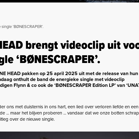
e single ‘BØNESCRAPER’.
AD brengt videoclip uit vo
ngle ‘BØNESCRAPER’.
E HEAD pakken op 25 april 2025 uit met de release van hun 
aag onthult de band de energieke single met videoclip
igen Flynn & co ook de ‘BØNESCRAPER Edition LP’ van ‘UN
 ons met duisternis in ons hart, een lied over verloren liefde en een
fde ... maar het blijven proberen ... vandaar dat we onze botten schr
uitleg over de nieuwe single.