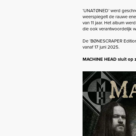
‘UNATØNED’ werd geschreve
weerspiegelt de rauwe ener
van 11 jaar. Het album we
die ook verantwoordelijk 
De ‘BØNESCRAPER Edition LP
vanaf 17 juni 2025.
MACHINE HEAD sluit op zo