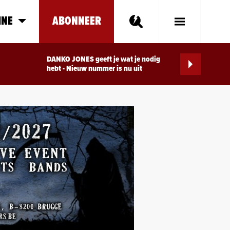
INE
ABONNEER
Toggle
Main
Menu
DANKO JONES geeft je wat je nodig
hebt - Nieuw nummer is nu uit