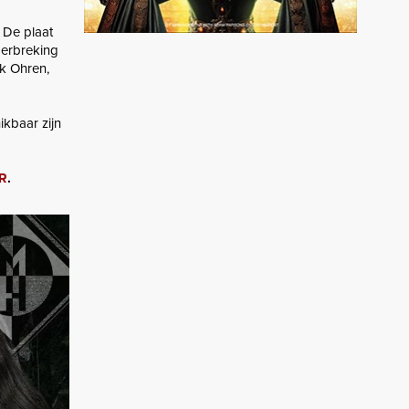
 De plaat
derbreking
k Ohren,
ikbaar zijn
R
.