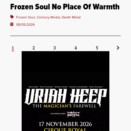
Frozen Soul No Place Of Warmth
Frozen Soul, Century Media, Death Metal
08/05/2026
1
2
3
4
5