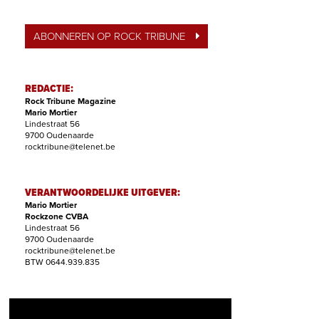
ABONNEREN OP ROCK TRIBUNE
REDACTIE:
Rock Tribune Magazine
Mario Mortier
Lindestraat 56
9700 Oudenaarde
rocktribune@telenet.be
VERANTWOORDELIJKE UITGEVER:
Mario Mortier
Rockzone CVBA
Lindestraat 56
9700 Oudenaarde
rocktribune@telenet.be
BTW 0644.939.835
ABONNEMENTEN: