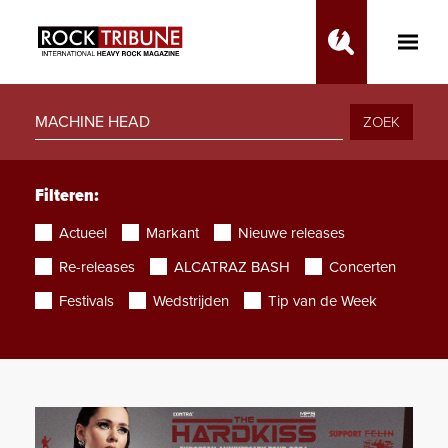
Toggle
Main
Menu
ZOEK
Filteren:
Actueel
Markant
Nieuwe releases
Re-releases
ALCATRAZ BASH
Concerten
Festivals
Wedstrijden
Tip van de Week