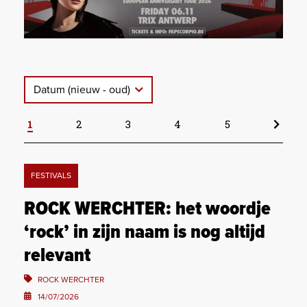
Datum (nieuw - oud)
1
2
3
4
5
FESTIVALS
ROCK WERCHTER: het woordje
‘rock’ in zijn naam is nog altijd
relevant
ROCK WERCHTER
14/07/2026