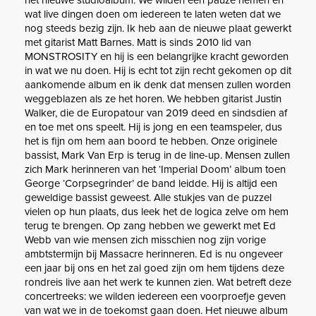
wat live dingen doen om iedereen te laten weten dat we
nog steeds bezig zijn. Ik heb aan de nieuwe plaat gewerkt
met gitarist Matt Barnes. Matt is sinds 2010 lid van
MONSTROSITY en hij is een belangrijke kracht geworden
in wat we nu doen. Hij is echt tot zijn recht gekomen op dit
aankomende album en ik denk dat mensen zullen worden
weggeblazen als ze het horen. We hebben gitarist Justin
Walker, die de Europatour van 2019 deed en sindsdien af ​​
en toe met ons speelt. Hij is jong en een teamspeler, dus
het is fijn om hem aan boord te hebben. Onze originele
bassist, Mark Van Erp is terug in de line-up. Mensen zullen
zich Mark herinneren van het ‘Imperial Doom’ album toen
George ‘Corpsegrinder’ de band leidde. Hij is altijd een
geweldige bassist geweest. Alle stukjes van de puzzel
vielen op hun plaats, dus leek het de logica zelve om hem
terug te brengen. Op zang hebben we gewerkt met Ed
Webb van wie mensen zich misschien nog zijn vorige
ambtstermijn bij Massacre herinneren. Ed is nu ongeveer
een jaar bij ons en het zal goed zijn om hem tijdens deze
rondreis live aan het werk te kunnen zien. Wat betreft deze
concertreeks: we wilden iedereen een voorproefje geven
van wat we in de toekomst gaan doen. Het nieuwe album