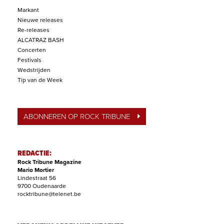
Markant
Nieuwe releases
Re-releases
ALCATRAZ BASH
Concerten
Festivals
Wedstrijden
Tip van de Week
ABONNEREN OP ROCK TRIBUNE
REDACTIE:
Rock Tribune Magazine
Mario Mortier
Lindestraat 56
9700 Oudenaarde
rocktribune@telenet.be