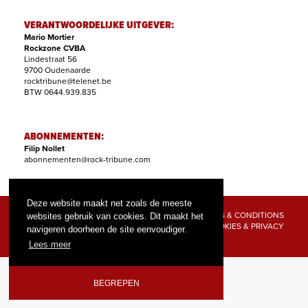
VERANTWOORDELIJKE UITGEVER:
Mario Mortier
Rockzone CVBA
Lindestraat 56
9700 Oudenaarde
rocktribune@telenet.be
BTW 0644.939.835
ABONNEMENTEN:
Filip Nollet
abonnementen@rock-tribune.com
Deze website maakt net zoals de meeste
TERMS & CONDITIONS
websites gebruik van cookies. Dit maakt het
COOKIES & PRIVACY
navigeren doorheen de site eenvoudiger.
© 2026 ROCK TRIBUNE
Lees meer
BEGREPEN