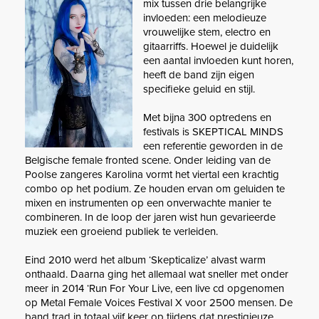
mix tussen drie belangrijke
invloeden: een melodieuze
vrouwelijke stem, electro en
gitaarriffs. Hoewel je duidelijk
een aantal invloeden kunt horen,
heeft de band zijn eigen
specifieke geluid en stijl.
Met bijna 300 optredens en
festivals is SKEPTICAL MINDS
een referentie geworden in de
Belgische female fronted scene. Onder leiding van de
Poolse zangeres Karolina vormt het viertal een krachtig
combo op het podium. Ze houden ervan om geluiden te
mixen en instrumenten op een onverwachte manier te
combineren. In de loop der jaren wist hun gevarieerde
muziek een groeiend publiek te verleiden.
Eind 2010 werd het album ‘Skepticalize’ alvast warm
onthaald. Daarna ging het allemaal wat sneller met onder
meer in 2014 ‘Run For Your Live, een live cd opgenomen
op Metal Female Voices Festival X voor 2500 mensen. De
band trad in totaal vijf keer op tijdens dat prestigieuze