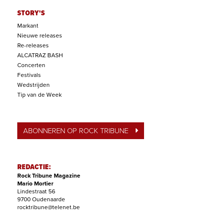
STORY'S
Markant
Nieuwe releases
Re-releases
ALCATRAZ BASH
Concerten
Festivals
Wedstrijden
Tip van de Week
ABONNEREN OP ROCK TRIBUNE
REDACTIE:
Rock Tribune Magazine
Mario Mortier
Lindestraat 56
9700 Oudenaarde
rocktribune@telenet.be