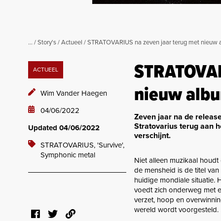
...
/
Story's
/
Actueel
/
STRATOVARIUS na zeven jaar terug met nieuw a
STRATOVARI
ACTUEEL
nieuw albu
Wim Vander Haegen
04/06/2022
Zeven jaar na de releas
Stratovarius terug aan 
Updated 04/06/2022
verschijnt.
STRATOVARIUS,
'Survive',
Symphonic metal
Niet alleen muzikaal houdt
de mensheid is de titel va
huidige mondiale situatie.
voedt zich onderweg met ee
verzet, hoop en overwinning
wereld wordt voorgesteld