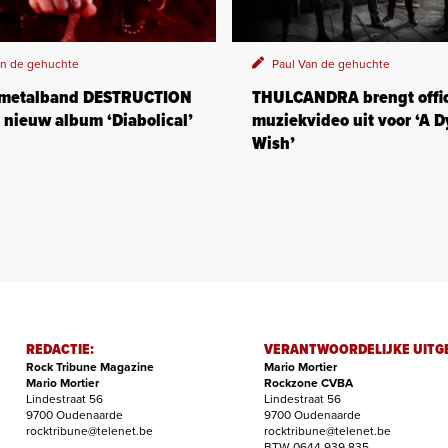
an de gehuchte
Paul Van de gehuchte
 metalband DESTRUCTION
THULCANDRA brengt offic
 nieuw album ‘Diabolical’
muziekvideo uit voor ‘A D
Wish’
REDACTIE:
VERANTWOORDELIJKE UITG
Rock Tribune Magazine
Mario Mortier
Mario Mortier
Rockzone CVBA
Lindestraat 56
Lindestraat 56
9700 Oudenaarde
9700 Oudenaarde
rocktribune@telenet.be
rocktribune@telenet.be
BTW 0644.939.835