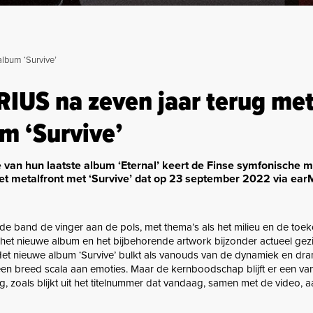
lbum ‘Survive’
US na zeven jaar terug me
m ‘Survive’
e van hun laatste album ‘Eternal’ keert de Finse symfonische 
het metalfront met ‘Survive’ dat op 23 september 2022 via ea
 de band de vinger aan de pols, met thema’s als het milieu en de toe
n het nieuwe album en het bijbehorende artwork bijzonder actueel gez
 Het nieuwe album ‘Survive’ bulkt als vanouds van de dynamiek en dr
n breed scala aan emoties. Maar de kernboodschap blijft er een van 
, zoals blijkt uit het titelnummer dat vandaag, samen met de video, 
.