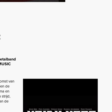
t
metalband
rMUSIC
komst van
ien de
ama en
strijd,
aan de