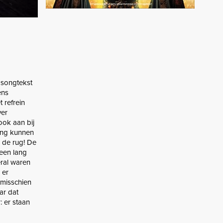
 songtekst
ens
 refrein
ver
 ook aan bij
ang kunnen
 de rug! De
 een lang
ral waren
 er
 misschien
ar dat
r staan ​​