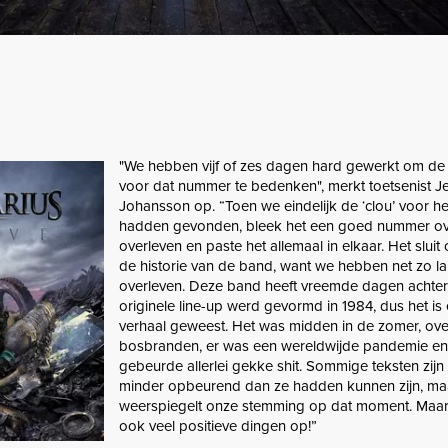
"We hebben vijf of zes dagen hard gewerkt om de
voor dat nummer te bedenken", merkt toetsenist J
Johansson op. “Toen we eindelijk de ‘clou’ voor het
hadden gevonden, bleek het een goed nummer o
overleven en paste het allemaal in elkaar. Het sluit
de historie van de band, want we hebben net zo l
overleven. Deze band heeft vreemde dagen achter
originele line-up werd gevormd in 1984, dus het is
verhaal geweest. Het was midden in de zomer, ove
bosbranden, er was een wereldwijde pandemie en
gebeurde allerlei gekke shit. Sommige teksten zijn
minder opbeurend dan ze hadden kunnen zijn, ma
weerspiegelt onze stemming op dat moment. Maar: e
ook veel positieve dingen op!”