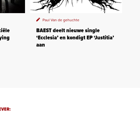
Paul Van de gehuchte
iële
BAEST deelt nieuwe single
ying
‘Ecclesia’ en kondigt EP ‘Justitia’
aan
EVER: