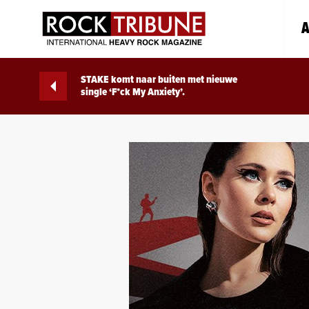
A
STAKE komt naar buiten met nieuwe
single ‘F*ck My Anxiety’.