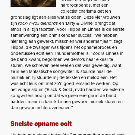
hardrockbands, met een
collectief charisma dat ten
grondslag ligt aan alles wat ze doen. Deze vier vrouwen
zijn
rock-'n-roll diehards
en ‘Dirty & Divine’ brengt dat
ethos in al zijn facetten. Voor Filippa en Linnea is de eerste
samenwerking een onmiskenbaar succes: “We hebben
hier lang aan gewerkt, misschien wel anderhalf jaar”, zegt
Filippa, die zwanger was tijdens het opnameproces en
ondertussen echt een Thundermother is. “Zodra Linnea in
de band kwam, begonnen we demo's naar elkaar te
sturen. We schreven heel veel en dat was geweldig, want
ze is een fantastische songwriter. Ik stuurde haar de
muziek en zij stuurde mij de teksten en melodieën. Het
was echt leuk om met zo'n goed iemand te werken. Op
het vorige album (‘Black & Gold’, nvdr) hadden we externe
songwriters nodig omdat we geen energie in de band
hadden, maar nu kan ik Linnea gewoon muziek sturen en
dan gewoon achteroverleunen.”
Snelste opname ooit