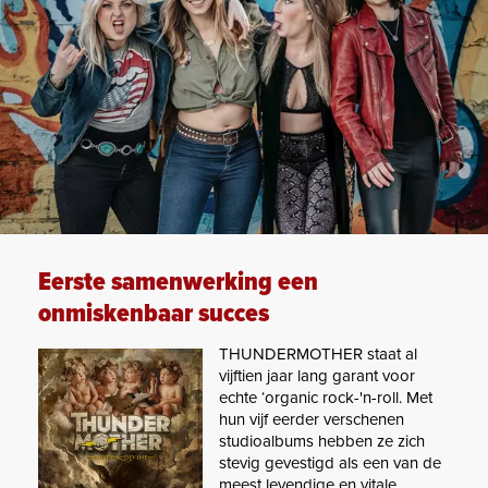
Eerste samenwerking een
onmiskenbaar succes
THUNDERMOTHER staat al
vijftien jaar lang garant voor
echte ‘organic rock-'n-roll. Met
hun vijf eerder verschenen
studioalbums hebben ze zich
stevig gevestigd als een van de
meest levendige en vitale