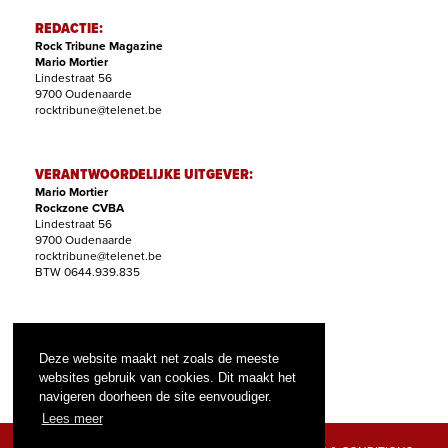
REDACTIE:
Rock Tribune Magazine
Mario Mortier
Lindestraat 56
9700 Oudenaarde
rocktribune@telenet.be
VERANTWOORDELIJKE UITGEVER:
Mario Mortier
Rockzone CVBA
Lindestraat 56
9700 Oudenaarde
rocktribune@telenet.be
BTW 0644.939.835
ABONNEMENTEN:
Filip Nollet
Deze website maakt net zoals de meeste
abonnementen@rock-tribune.com
websites gebruik van cookies. Dit maakt het
navigeren doorheen de site eenvoudiger.
Lees meer