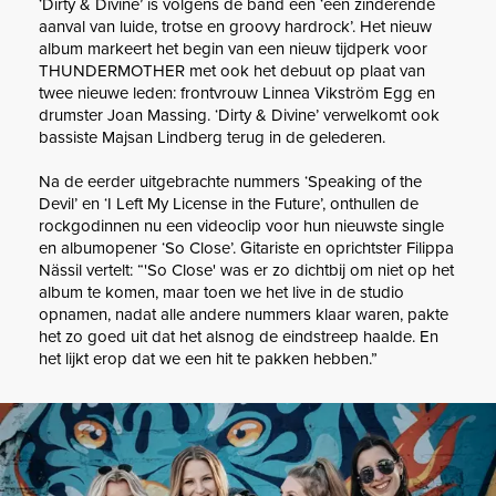
‘Dirty & Divine’ is volgens de band een ‘een zinderende
aanval van luide, trotse en groovy hardrock’. Het nieuw
album markeert het begin van een nieuw tijdperk voor
THUNDERMOTHER met ook het debuut op plaat van
twee nieuwe leden: frontvrouw Linnea Vikström Egg en
drumster Joan Massing. ‘Dirty & Divine’ verwelkomt ook
bassiste Majsan Lindberg terug in de gelederen.
Na de eerder uitgebrachte nummers ‘Speaking of the
Devil’ en ‘I Left My License in the Future’, onthullen de
rockgodinnen nu een videoclip voor hun nieuwste single
en albumopener ‘So Close’. Gitariste en oprichtster Filippa
Nässil vertelt: “'So Close' was er zo dichtbij om niet op het
album te komen, maar toen we het live in de studio
opnamen, nadat alle andere nummers klaar waren, pakte
het zo goed uit dat het alsnog de eindstreep haalde. En
het lijkt erop dat we een hit te pakken hebben.”