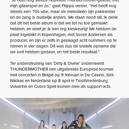
“Je hebt nog steeds hetzelfde Thundermother-gevoel, met
mijn gitaarspel en zo,” gaat Filippa verder. “Het heeft nog
steeds een '70s vibe, maar de melodieën zijn pakkender
en de zang is duidelijk anders. We staan nooit stil. Ik denk
dat dit het beste album is dat we tot nu toe gemaakt
hebben, en weet je: ik ben erg kieskeurig! We hebben de
plaat ingeblikt in Kopenhagen, met Soren Andersen als
producer, en zijn er zelfs in geslaagd acht nummers op te
nemen in vier dagen. Dit was dus de snelste opname die
we ooit hebben gedaan, en het beste resultaat.”
Ter ondersteuning van ‘Dirty & Divine’ onderneemt
THUNDERMOTHER een uitgebreide Europese tournee
met concerten in België op 9 februari in De Casino, Sint-
Niklaas en Nederland op 8 april in TivoliVredenburg.
Vulvarine en Cobra Spell komen mee als support acts.