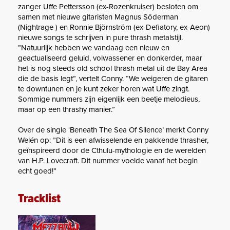
zanger Uffe Pettersson (ex-Rozenkruiser) besloten om
samen met nieuwe gitaristen Magnus Söderman
(Nightrage ) en Ronnie Björnström (ex-Defiatory, ex-Aeon)
nieuwe songs te schrijven in pure thrash metalstijl.
”Natuurlijk hebben we vandaag een nieuw en
geactualiseerd geluid, volwassener en donkerder, maar
het is nog steeds old school thrash metal uit de Bay Area
die de basis legt”, vertelt Conny. “We weigeren de gitaren
te downtunen en je kunt zeker horen wat Uffe zingt.
Sommige nummers zijn eigenlijk een beetje melodieus,
maar op een thrashy manier.”
Over de single ‘Beneath The Sea Of Silence’ merkt Conny
Welén op: ”Dit is een afwisselende en pakkende thrasher,
geïnspireerd door de Cthulu-mythologie en de werelden
van H.P. Lovecraft. Dit nummer voelde vanaf het begin
echt goed!”
Tracklist