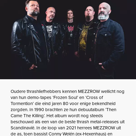
Oudere thrashliefhebbers kennen MEZZROW wellicht nog
van hun demo-tapes ‘Frozen Soul’ en ‘Cross of
Tormention’ die eind jaren 80 voor enige bekendheid
zorgden. In 1990 brachten ze hun debuutalbum ‘Then
Came The Killing’. Het album wordt nog steeds
beschouwd als een van de beste thrash metal-releases uit
Scandinavië. In de loop van 2021 herrees MEZZROW uit
de as, toen bassist Conny Welén (ex-Hexenhaus) en