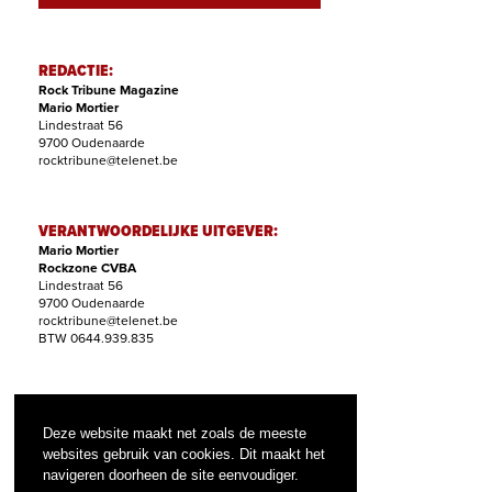
REDACTIE:
Rock Tribune Magazine
Mario Mortier
Lindestraat 56
9700 Oudenaarde
rocktribune@telenet.be
VERANTWOORDELIJKE UITGEVER:
Mario Mortier
Rockzone CVBA
Lindestraat 56
9700 Oudenaarde
rocktribune@telenet.be
BTW 0644.939.835
ABONNEMENTEN:
Filip Nollet
Deze website maakt net zoals de meeste
abonnementen@rock-tribune.com
websites gebruik van cookies. Dit maakt het
navigeren doorheen de site eenvoudiger.