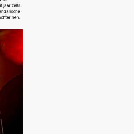
 jaar zelfs
endarische
chter hen.