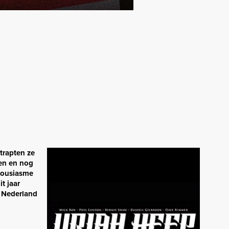
 trapten ze
hen en nog
thousiasme
t jaar
g Nederland