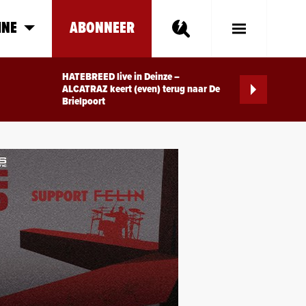
INE
ABONNEER
Toggle
Main
Menu
HATEBREED live in Deinze –
ALCATRAZ keert (even) terug naar De
Brielpoort