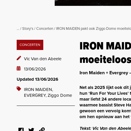
...
/
Story's
/
Concerten
/
IRON MAIDEN pakt ook Ziggo Dome moeitelo
IRON MAID
CONCERTEN
moeiteloos
Vic Van den Abeele
13/06/2026
Iron Maiden + Evergrey
Updated 13/06/2026
Net als 2025 lijkt ook dit
IRON MAIDEN,
hun ‘Run For Your Lives’ 
EVERGREY,
Ziggo Dome
maar liefst 24 andere loc
waarmee bassist Steve Harr
gewoon een vervolg komt 
om hen opnieuw aan het w
Tekst: Vic Van den Abeele