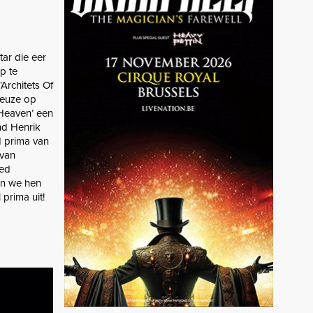
tar die eer
p te
Architets Of
keuze op
‘Heaven’ een
nd Henrik
d prima van
 van
oed
en we hen
prima uit!