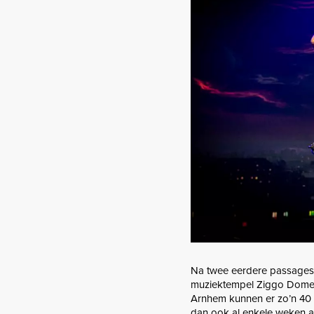
Na twee eerdere passages
muziektempel Ziggo Dome. T
Arnhem kunnen er zo’n 40 0
dan ook al enkele weken aan