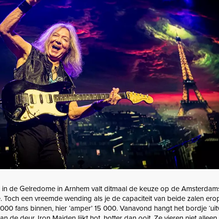
 in de Gelredome in Arnhem valt ditmaal de keuze op de Amsterdam
och een vreemde wending als je de capaciteit van beide zalen eropn
00 fans binnen, hier ‘amper’ 15 000. Vanavond hangt het bordje ‘uit
 de deur. Iron Maiden lijkt hot, hotter dan ooit. Ze vieren niet alleen