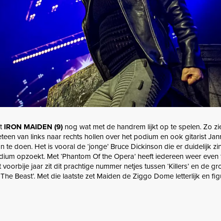
t
IRON MAIDEN (9)
nog wat met de handrem lijkt op te spelen. Zo z
eteen van links naar rechts hollen over het podium en ook gitarist Janni
n te doen. Het is vooral de ‘jonge’ Bruce Dickinson die er duidelijk zin
dium opzoekt. Met ‘Phantom Of the Opera’ heeft iedereen weer even 
voorbije jaar zit dit prachtige nummer netjes tussen ‘Killers’ en de gr
he Beast’. Met die laatste zet Maiden de Ziggo Dome letterlijk en figu