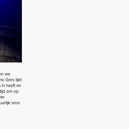
ien we
c Gers lijkt
 in heeft en
tijd om op
ote
urlijk voor