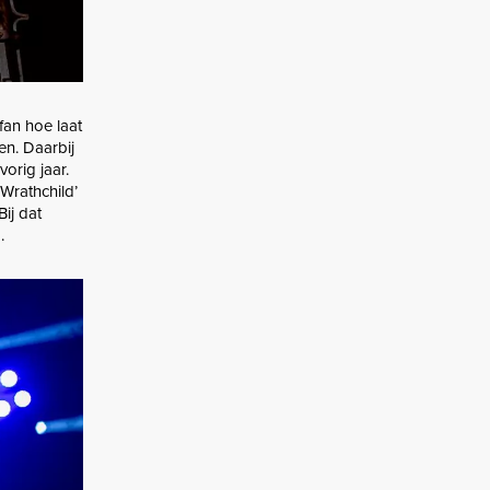
fan hoe laat
en. Daarbij
orig jaar.
‘Wrathchild’
Bij dat
.