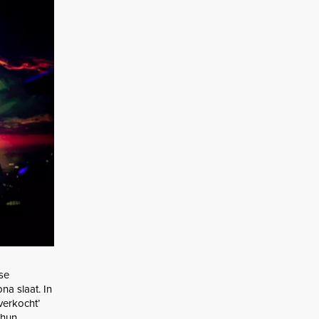
se
a slaat. In
verkocht’
 hun