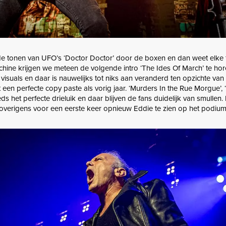
de tonen van UFO’s ‘Doctor Doctor’ door de boxen en dan weet elke 
achine krijgen we meteen de volgende intro ‘The Ides Of March’ te hor
isuals en daar is nauwelijks tot niks aan veranderd ten opzichte van v
t een perfecte copy paste als vorig jaar. ‘Murders In the Rue Morgue’, 
ds het perfecte drieluik en daar blijven de fans duidelijk van smullen. 
overigens voor een eerste keer opnieuw Eddie te zien op het podium