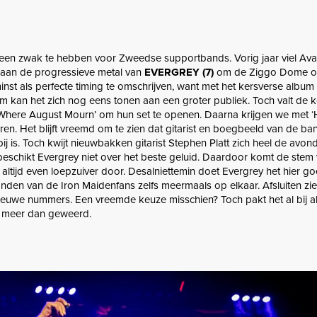
kt een zwak te hebben voor Zweedse supportbands. Vorig jaar viel Ava
et aan de progressieve metal van
EVERGREY (7)
om de Ziggo Dome o
inst als perfecte timing te omschrijven, want met het kersverse album ‘
 kan het zich nog eens tonen aan een groter publiek. Toch valt de 
 ‘Where August Mourn’ om hun set te openen. Daarna krijgen we met 
en. Het blijft vreemd om te zien dat gitarist en boegbeeld van de ba
ij is. Toch kwijt nieuwbakken gitarist Stephen Platt zich heel de avon
eschikt Evergrey niet over het beste geluid. Daardoor komt de stem
altijd even loepzuiver door. Desalniettemin doet Evergrey het hier g
nden van de Iron Maidenfans zelfs meermaals op elkaar. Afsluiten zi
nieuwe nummers. Een vreemde keuze misschien? Toch pakt het al bij al 
 meer dan geweerd.