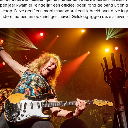
open jaar kwam er “eindelijk” een officieel boek rond de band uit en dit
oscoop. Deze geetf een mooi maar vooral eerlijk beeld over deze leg
indere momenten ook niet geschuwd. Gelukkig liggen deze al even a