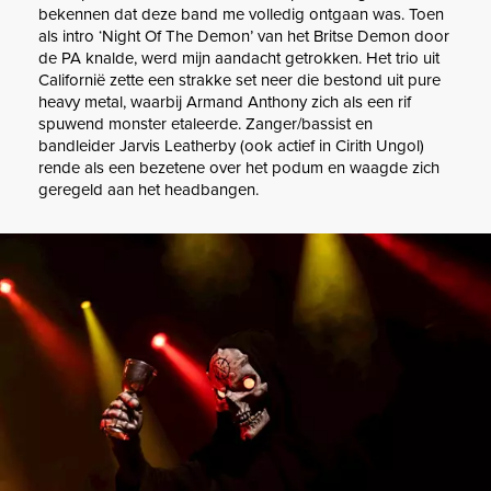
bekennen dat deze band me volledig ontgaan was. Toen
als intro ‘Night Of The Demon’ van het Britse Demon door
de PA knalde, werd mijn aandacht getrokken. Het trio uit
Californië zette een strakke set neer die bestond uit pure
heavy metal, waarbij Armand Anthony zich als een rif
spuwend monster etaleerde. Zanger/bassist en
bandleider Jarvis Leatherby (ook actief in Cirith Ungol)
rende als een bezetene over het podum en waagde zich
geregeld aan het headbangen.