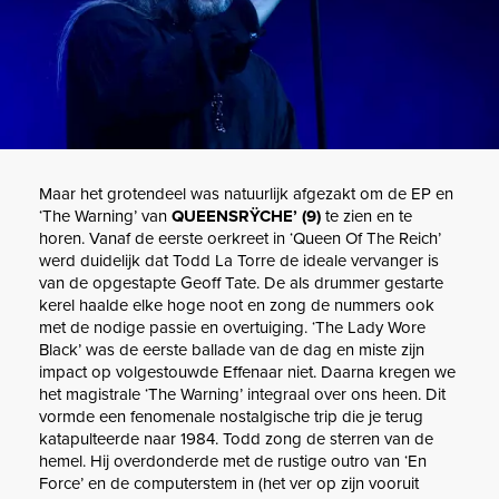
Maar het grotendeel was natuurlijk afgezakt om de EP en
‘The Warning’ van
QUEENSRŸCHE’ (9)
te zien en te
horen. Vanaf de eerste oerkreet in ‘Queen Of The Reich’
werd duidelijk dat Todd La Torre de ideale vervanger is
van de opgestapte Geoff Tate. De als drummer gestarte
kerel haalde elke hoge noot en zong de nummers ook
met de nodige passie en overtuiging. ‘The Lady Wore
Black’ was de eerste ballade van de dag en miste zijn
impact op volgestouwde Effenaar niet. Daarna kregen we
het magistrale ‘The Warning’ integraal over ons heen. Dit
vormde een fenomenale nostalgische trip die je terug
katapulteerde naar 1984. Todd zong de sterren van de
hemel. Hij overdonderde met de rustige outro van ‘En
Force’ en de computerstem in (het ver op zijn vooruit