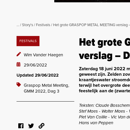
...
/
Story's
/
Festivals
/
Het grote GRASPOP METAL MEETING verslag –
Het grote
FESTIVALS
verslag – 
Wim Vander Haegen
29/06/2022
Zaterdag 18 juni 2022 m
geweest zijn. Zelden zov
Updated 29/06/2022
kraantjeswater stroomd
terwijl het overgrote de
Graspop Metal Meeting,
feestelijk aan de (zwarte
GMM 2022,
Dag 3
Teksten: Claude Bosschem -
Stef Maes - Walter Maes - V
Piet Van Coillie - Vic Va
Hans van Peppen