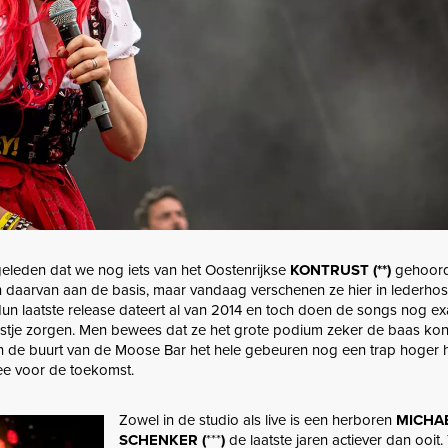
eleden dat we nog iets van het Oostenrijkse
KONTRUST (**)
gehoord
n daarvan aan de basis, maar vandaag verschenen ze hier in lederho
 Hun laatste release dateert al van 2014 en toch doen de songs nog ex
stje zorgen. Men bewees dat ze het grote podium zeker de baas kon
n de buurt van de Moose Bar het hele gebeuren nog een trap hoger
ee voor de toekomst.
Zowel in de studio als live is een herboren
MICHA
SCHENKER (
***
)
de laatste jaren actiever dan ooit.