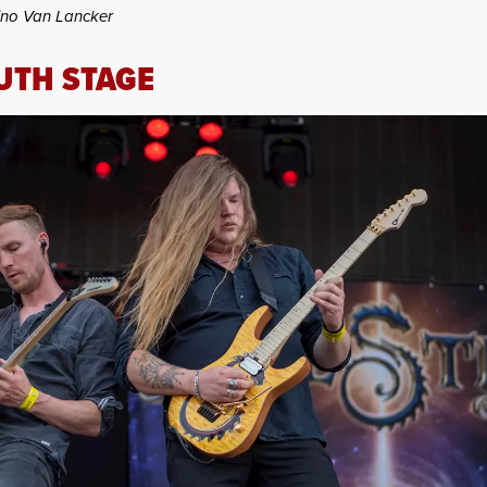
ino Van Lancker
UTH STAGE