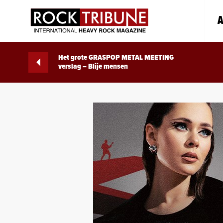
A
Het grote GRASPOP METAL MEETING
verslag – Blije mensen