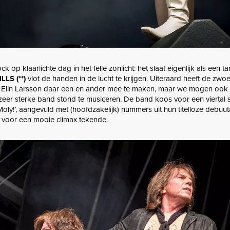
k op klaarlichte dag in het felle zonlicht: het slaat eigenlijk als een 
LLS (**)
vlot de handen in de lucht te krijgen. Uiteraard heeft de zwoe
Elin Larsson daar een en ander mee te maken, maar we mogen ook ni
 zeer sterke band stond te musiceren. De band koos voor een viertal 
ly!’, aangevuld met (hoofdzakelijk) nummers uit hun titelloze debuu
n’ voor een mooie climax tekende.