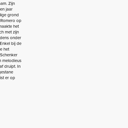
am. Zijn
en jaar
ilige grond
ie Romero op
 maakte het
ch met zijn
ijdens onder
Enkel bij de
e het
 Schenker
en melodieus
f druipt. In
egestane
st er op