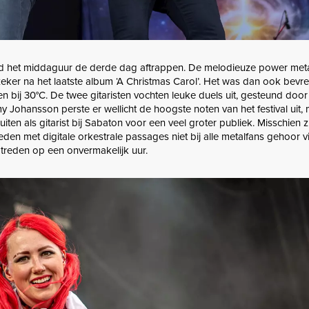
 het middaguur de derde dag aftrappen. De melodieuze power meta
, zeker na het laatste album ‘A Christmas Carol’. Het was dan ook be
en bij 30°C. De twee gitaristen vochten leuke duels uit, gesteund doo
y Johansson perste er wellicht de hoogste noten van het festival uit,
luiten als gitarist bij Sabaton voor een veel groter publiek. Misschien 
eden met digitale orkestrale passages niet bij alle metalfans gehoor 
treden op een onvermakelijk uur.