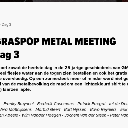
 Dag 3
 GRASPOP METAL MEETING
Dag 3
oet zowat de heetste dag in de 25-jarige geschiedenis van 
eel flesjes water aan de togen zien bestellen en ook het gratis
e overvloedig. Op een zonnesteek meer of minder werd niet g
el van de metalbevolking de raad om een lichtgekleurd shirt te
) laarzen lapte.
 Franky Bruyneel - Frederik Cosemans - Patrick Erregat - Ief de De
era Matthijssens - Morbid Geert - Bart Nijssen - Bavo Reyniers - Erik
n den Abeele - Wim Vander Haegen - Jochem van der Steen - Peter Va