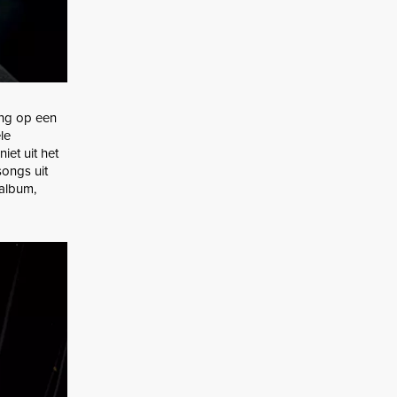
tang op een
le
et uit het
songs uit
talbum,