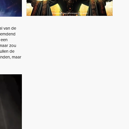
l van de
vreemdend
r een
 maar zou
zullen de
vinden, maar