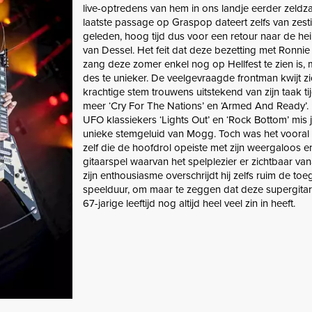
live-optredens van hem in ons landje eerder zeldza
laatste passage op Graspop dateert zelfs van zesti
geleden, hoog tijd dus voor een retour naar de he
van Dessel. Het feit dat deze bezetting met Ronn
zang deze zomer enkel nog op Hellfest te zien is,
des te unieker. De veelgevraagde frontman kwijt zi
krachtige stem trouwens uitstekend van zijn taak t
meer ‘Cry For The Nations’ en ‘Armed And Ready’. 
UFO klassiekers ‘Lights Out’ en ‘Rock Bottom’ mis j
unieke stemgeluid van Mogg. Toch was het vooral
zelf die de hoofdrol opeiste met zijn weergaloos 
gitaarspel waarvan het spelplezier er zichtbaar vana
zijn enthousiasme overschrijdt hij zelfs ruim de to
speelduur, om maar te zeggen dat deze supergitari
67-jarige leeftijd nog altijd heel veel zin in heeft.