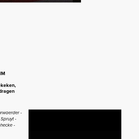
GMM
ekeken,
 dragen
urwaerder -
 Spruyt -
nhecke -