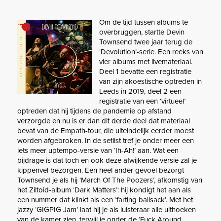
Om de tijd tussen albums te
overbruggen, startte Devin
Townsend twee jaar terug de
‘Devolution’-serie. Een reeks van
vier albums met livemateriaal.
Deel 1 bevatte een registratie
van zijn akoestische optreden in
Leeds in 2019, deel 2 een
registratie van een ‘virtueel’
optreden dat hij tijdens de pandemie op afstand
verzorgde en nu is er dan dit derde deel dat materiaal
bevat van de Empath-tour, die uiteindelijk eerder moest
worden afgebroken. In de setlist tref je onder meer een
iets meer uptempo-versie van ‘Ih-Ah!’ aan. Wat een
bijdrage is dat toch en ook deze afwijkende versie zal je
kippenvel bezorgen. Een heel ander gevoel bezorgt
Townsend je als hij ‘March Of The Poozers’, afkomstig van
het Ziltoid-album ‘Dark Matters’: hij kondigt het aan als
een nummer dat klinkt als een ‘farting ballsack’. Met het
jazzy ‘GIGPIG Jam’ laat hij je als luisteraar alle uithoeken
van de kamer zien, terwijl je onder de ‘Fuck Around