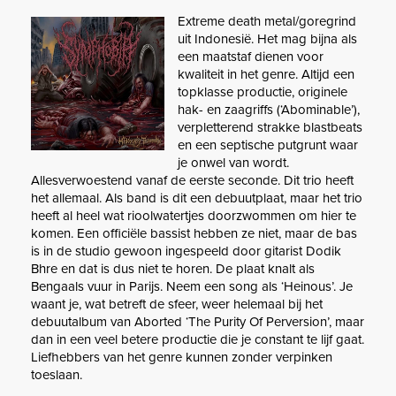
Extreme death metal/goregrind
uit Indonesië. Het mag bijna als
een maatstaf dienen voor
kwaliteit in het genre. Altijd een
topklasse productie, originele
hak- en zaagriffs (‘Abominable’),
verpletterend strakke blastbeats
en een septische putgrunt waar
je onwel van wordt.
Allesverwoestend vanaf de eerste seconde. Dit trio heeft
het allemaal. Als band is dit een debuutplaat, maar het trio
heeft al heel wat rioolwatertjes doorzwommen om hier te
komen. Een officiële bassist hebben ze niet, maar de bas
is in de studio gewoon ingespeeld door gitarist Dodik
Bhre en dat is dus niet te horen. De plaat knalt als
Bengaals vuur in Parijs. Neem een song als ‘Heinous’. Je
waant je, wat betreft de sfeer, weer helemaal bij het
debuutalbum van Aborted ‘The Purity Of Perversion’, maar
dan in een veel betere productie die je constant te lijf gaat.
Liefhebbers van het genre kunnen zonder verpinken
toeslaan.