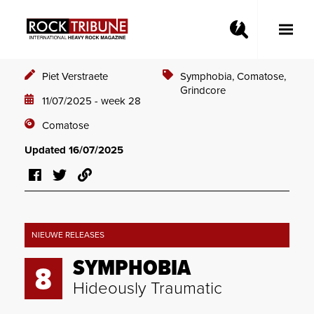
Toggle
Main
Menu
Piet Verstraete
Symphobia,
Comatose,
Grindcore
11/07/2025 - week 28
Comatose
Updated 16/07/2025
NIEUWE RELEASES
SYMPHOBIA
8
Hideously Traumatic