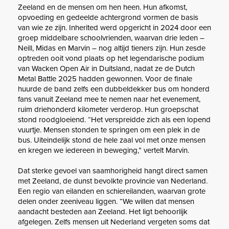
Zeeland en de mensen om hen heen. Hun afkomst,
opvoeding en gedeelde achtergrond vormen de basis
van wie ze zijn. Inherited werd opgericht in 2024 door een
groep middelbare schoolvrienden, waarvan drie leden –
Neill, Midas en Marvin – nog altijd tieners zijn. Hun zesde
optreden ooit vond plaats op het legendarische podium
van Wacken Open Air in Duitsland, nadat ze de Dutch
Metal Battle 2025 hadden gewonnen. Voor de finale
huurde de band zelfs een dubbeldekker bus om honderd
fans vanuit Zeeland mee te nemen naar het evenement,
ruim driehonderd kilometer verderop. Hun groepschat
stond roodgloeiend. “Het verspreidde zich als een lopend
vuurtje. Mensen stonden te springen om een plek in de
bus. Uiteindelijk stond de hele zaal vol met onze mensen
en kregen we iedereen in beweging,” vertelt Marvin.
Dat sterke gevoel van saamhorigheid hangt direct samen
met Zeeland, de dunst bevolkte provincie van Nederland.
Een regio van eilanden en schiereilanden, waarvan grote
delen onder zeeniveau liggen. “We willen dat mensen
aandacht besteden aan Zeeland. Het ligt behoorlijk
afgelegen. Zelfs mensen uit Nederland vergeten soms dat