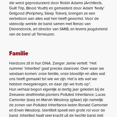
die werd geproduceerd door Robin Adams (Architects,
Guilt Trip, Blood Youth) en gemasterd door Adam ‘Nolly’
Getgood (Periphery, Sleep Token), brengen ze een
eerbetoon aan alles wat hen heeft gevormd. Voor de
videoclip werkte de band samen met Renzo van
Dierendonck, art director van SMIB, en tevens jeugdvriend
van de band uit Terneuzen.
Familie
Hardcore zit in hun DNA. Zanger Jamie vertelt: “Het
nummer ‘Inherited’ gaat precies daarover. Over waar we
vandaan komen: onze familie, onze bloedlijn en alles wat
ons heeft gemaakt tot wie we zijn. Het is iets wat we
hebben meegekregen, en daar zijn we trots op”.
Hun verhaal begon eigenlijk al dertig jaar geleden bij de
Zeeuwse deathmetal-pioniers Polluted Inheritance. Lucas
Camonier (bas) en Marvin Wesdorp (gitaar) zijn namelijk
de zonen van Polluted Inheritance-leden Ronald Camonier
en Erwin Wesdorp. Identiteit speelt een grote rol voor de
band. Inherited haalt veel kracht uit de hechte band met