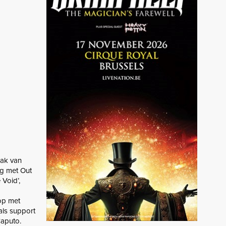
lak van
ng met Out
 Void’,
op met
als support
Caputo.