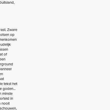
uitsland,
rast. Zware
botsen op
innenkomen
udelijk
tussen
at of
 een
erground
 wanneer
 en
wat
de tekst het
e goden...
n minste
orteld in
n nooit
beschouwen,