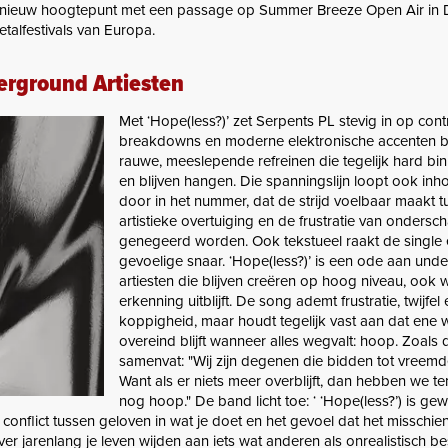
nieuw hoogtepunt met een passage op Summer Breeze Open Air in D
talfestivals van Europa.
rground Artiesten
Met ‘Hope(less?)’ zet Serpents PL stevig in op cont
breakdowns en moderne elektronische accenten 
rauwe, meeslepende refreinen die tegelijk hard b
en blijven hangen. Die spanningslijn loopt ook inho
door in het nummer, dat de strijd voelbaar maakt 
artistieke overtuiging en de frustratie van ondersch
genegeerd worden. Ook tekstueel raakt de single
gevoelige snaar. ‘Hope(less?)’ is een ode aan und
artiesten die blijven creëren op hoog niveau, ook
erkenning uitblijft. De song ademt frustratie, twijfel
koppigheid, maar houdt tegelijk vast aan dat ene 
overeind blijft wanneer alles wegvalt: hoop. Zoals 
samenvat: "Wij zijn degenen die bidden tot vreemd
Want als er niets meer overblijft, dan hebben we te
nog hoop." De band licht toe: ‘ ‘Hope(less?’) is gew
 conflict tussen geloven in wat je doet en het gevoel dat het misschie
ver jarenlang je leven wijden aan iets wat anderen als onrealistisch 