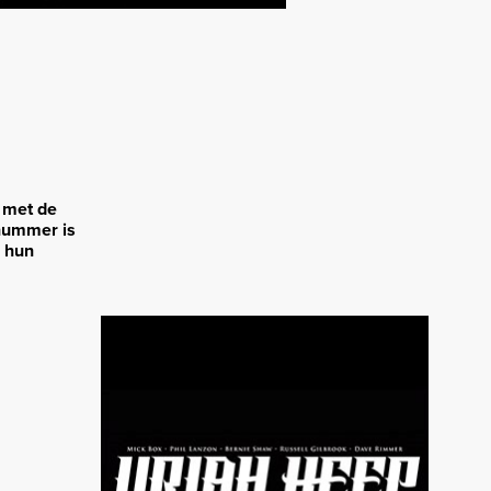
 met de
 nummer is
r hun