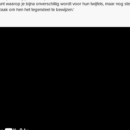
t waarop je bijna onverschillig wordt voor hun twijfels, maar nog st
aak om hen het tegendeel te bewijzen.’