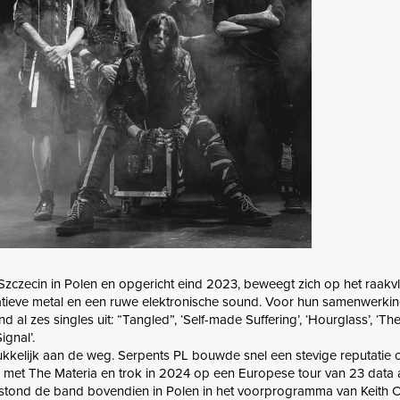
 Szczecin in Polen en opgericht eind 2023, beweegt zich op het raakv
atieve metal en een ruwe elektronische sound. Voor hun samenwerki
 al zes singles uit: “Tangled”, ‘Self-made Suffering’, ‘Hourglass’, ‘The
ignal’.
ukkelijk aan de weg. Serpents PL bouwde snel een stevige reputatie 
 met The Materia en trok in 2024 op een Europese tour van 23 data 
stond de band bovendien in Polen in het voorprogramma van Keith 