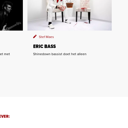
Stef Maes
ERIC BASS
het met
Shinedown bassist doet het alleen
EVER: