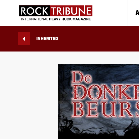
A
INHERITED