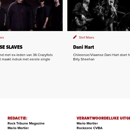
aes
Stef Maes
SE SLAVES
Dani Hart
d met ex-leden van 36 Crazyfists
Chileense/Vlaamse Dani Hart doet 
t maakt indruk met eerste single
Billy Sheehan
REDACTIE:
VERANTWOORDELIJKE UITG
Rock Tribune Magazine
Mario Mortier
Mario Mortier
Rockzone CVBA