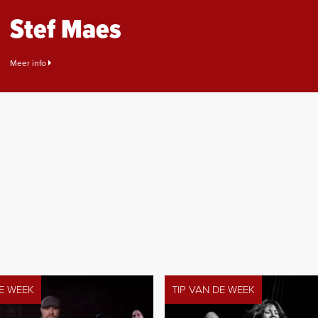
Stef Maes
Meer info
DE WEEK
TIP VAN DE WEEK