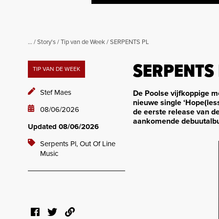
...
/
Story's
/
Tip van de Week
/
SERPENTS PL
SERPENTS 
TIP VAN DE WEEK
Stef Maes
De Poolse vijfkoppige m
nieuwe single ‘Hope(les
08/06/2026
de eerste release van d
aankomende debuutalb
Updated 08/06/2026
Serpents Pl,
Out Of Line
Music