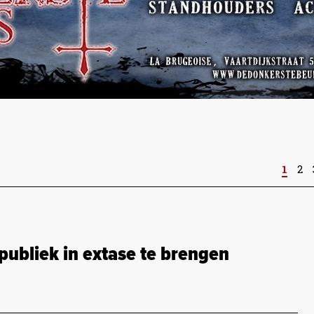
1
2
ubliek in extase te brengen