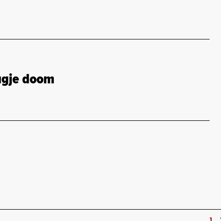
ugje doom
1