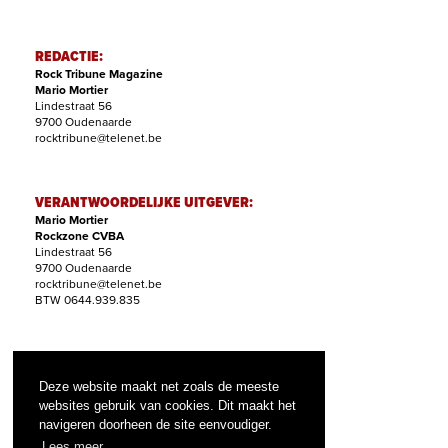
REDACTIE:
Rock Tribune Magazine
Mario Mortier
Lindestraat 56
9700 Oudenaarde
rocktribune@telenet.be
VERANTWOORDELIJKE UITGEVER:
Mario Mortier
Rockzone CVBA
Lindestraat 56
9700 Oudenaarde
rocktribune@telenet.be
BTW 0644.939.835
ABONNEMENTEN:
Filip Nollet
Deze website maakt net zoals de meeste
abonnementen@rock-tribune.com
websites gebruik van cookies. Dit maakt het
navigeren doorheen de site eenvoudiger.
Lees meer