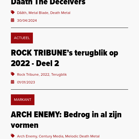
Dååth The Deceivers
Dååth, Metal Blade, Death Metal
30/04/2024
ACTUEEL
ROCK TRIBUNE’s terugblik op
2022 - Deel 2
Rock Tribune, 2022, Terugblik
01/01/2023
MARKANT
ARCH ENEMY: Bedrog in al zijn
vormen
Arch Enemy, Century Media, Melodic Death Metal