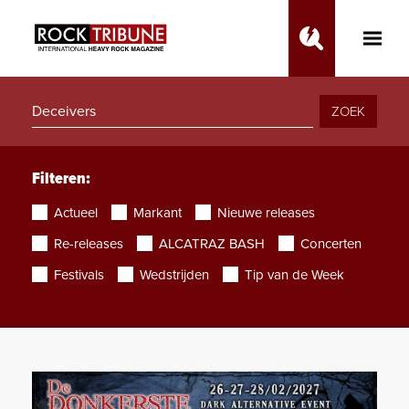
Toggle
Main
Menu
ZOEK
Filteren:
Actueel
Markant
Nieuwe releases
Re-releases
ALCATRAZ BASH
Concerten
Festivals
Wedstrijden
Tip van de Week