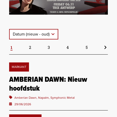
Datum (nieuw - oud)
1
2
3
4
5
MARKANT
AMBERIAN DAWN: Nieuw
hoofdstuk
Amberian Dawn, Napalm, Symphonic Metal
29/06/2026