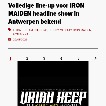
Volledige line-up voor IRON
MAIDEN headline show in
Antwerpen bekend
EPICA, TESTAMENT, DORO, FLEDDY MELCULY, IRON MAIDEN,
LIVE IS LIVE
22/01/2026
1
2
3
4
5