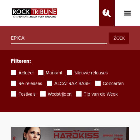
Toggle
Main
Menu
ZOEK
Filteren:
Actueel
Markant
Nieuwe releases
Re-releases
ALCATRAZ BASH
Concerten
Festivals
Wedstrijden
Tip van de Week