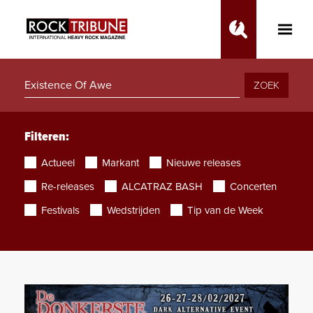
Toggle
Main
Menu
ZOEK
Filteren:
Actueel
Markant
Nieuwe releases
Re-releases
ALCATRAZ BASH
Concerten
Festivals
Wedstrijden
Tip van de Week