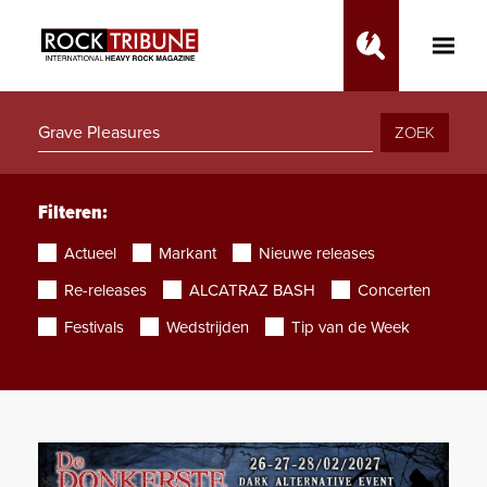
Toggle
Main
Menu
ZOEK
Filteren:
Actueel
Markant
Nieuwe releases
Re-releases
ALCATRAZ BASH
Concerten
Festivals
Wedstrijden
Tip van de Week