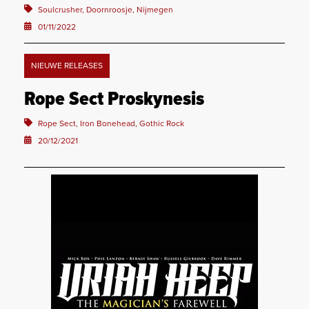
Soulcrusher, Doornroosje, Nijmegen
01/11/2022
NIEUWE RELEASES
Rope Sect Proskynesis
Rope Sect, Iron Bonehead, Gothic Rock
20/12/2021