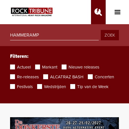
Toggle
Main
Menu
ZOEK
Filteren:
Actueel
Markant
Nieuwe releases
Re-releases
ALCATRAZ BASH
Concerten
Festivals
Wedstrijden
Tip van de Week