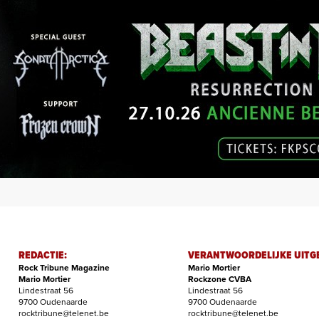
REDACTIE:
VERANTWOORDELIJKE UITG
Rock Tribune Magazine
Mario Mortier
Mario Mortier
Rockzone CVBA
Lindestraat 56
Lindestraat 56
9700 Oudenaarde
9700 Oudenaarde
rocktribune@telenet.be
rocktribune@telenet.be