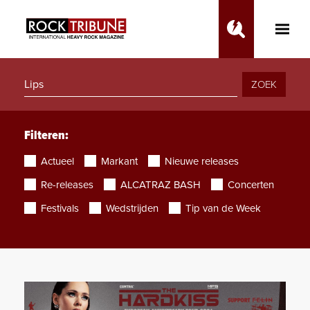
Toggle
Main
Menu
ZOEK
Filteren:
Actueel
Markant
Nieuwe releases
Re-releases
ALCATRAZ BASH
Concerten
Festivals
Wedstrijden
Tip van de Week