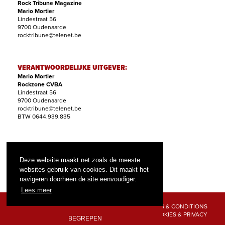
Rock Tribune Magazine
Mario Mortier
Lindestraat 56
9700 Oudenaarde
rocktribune@telenet.be
VERANTWOORDELIJKE UITGEVER:
Mario Mortier
Rockzone CVBA
Lindestraat 56
9700 Oudenaarde
rocktribune@telenet.be
BTW 0644.939.835
ABONNEMENTEN:
Filip Nollet
Deze website maakt net zoals de meeste
abonnementen@rock-tribune.com
websites gebruik van cookies. Dit maakt het
navigeren doorheen de site eenvoudiger.
Lees meer
TERMS & CONDITIONS
COOKIES & PRIVACY
BEGREPEN
© 2026 ROCK TRIBUNE