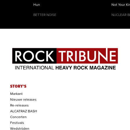
Hun
Not Your K
BETTER NOISE
NUCLEAR B
STORY'S
Markant
Nieuwe releases
Re-releases
ALCATRAZ BASH
Concerten
Festivals
Wedstrijden