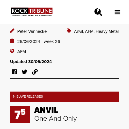
Toggle
Main
Menu
Peter Vanhecke
Anvil,
AFM,
Heavy Metal
26/06/2024 - week 26
AFM
Updated 30/06/2024
NIEUWE RELEASES
ANVIL
5
7
One And Only