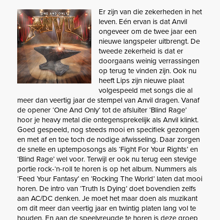
Er zijn van die zekerheden in het
leven. Eén ervan is dat Anvil
ongeveer om de twee jaar een
nieuwe langspeler uitbrengt. De
tweede zekerheid is dat er
doorgaans weinig verrassingen
op terug te vinden zijn. Ook nu
heeft Lips zijn nieuwe plaat
volgespeeld met songs die al
meer dan veertig jaar de stempel van Anvil dragen. Vanaf
de opener ‘One And Only’ tot de afsluiter ‘Blind Rage’
hoor je heavy metal die ontegensprekelijk als Anvil klinkt.
Goed gespeeld, nog steeds mooi en specifiek gezongen
en met af en toe toch de nodige afwisseling. Daar zorgen
de snelle en uptemposongs als ‘Fight For Your Rights’ en
‘Blind Rage’ wel voor. Terwijl er ook nu terug een stevige
portie rock-‘n-roll te horen is op het album. Nummers als
‘Feed Your Fantasy’ en ‘Rocking The World’ laten dat mooi
horen. De intro van ‘Truth Is Dying’ doet bovendien zelfs
aan AC/DC denken. Je moet het maar doen als muzikant
om dit meer dan veertig jaar en twintig platen lang vol te
houden. En aan de speelvreugde te horen is deze groep