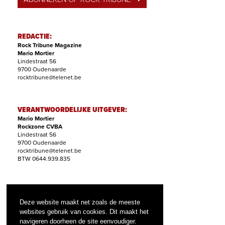
REDACTIE:
Rock Tribune Magazine
Mario Mortier
Lindestraat 56
9700 Oudenaarde
rocktribune@telenet.be
VERANTWOORDELIJKE UITGEVER:
Mario Mortier
Rockzone CVBA
Lindestraat 56
9700 Oudenaarde
rocktribune@telenet.be
BTW 0644.939.835
ABONNEMENTEN:
Filip Nollet
Deze website maakt net zoals de meeste
abonnementen@rock-tribune.com
websites gebruik van cookies. Dit maakt het
navigeren doorheen de site eenvoudiger.