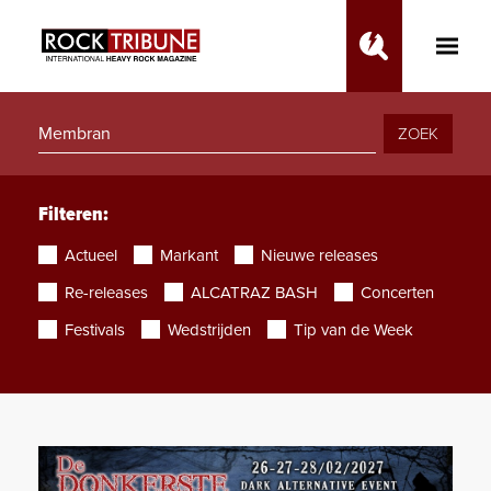
Toggle
Main
Menu
ZOEK
Filteren:
Actueel
Markant
Nieuwe releases
Re-releases
ALCATRAZ BASH
Concerten
Festivals
Wedstrijden
Tip van de Week