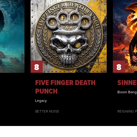
8
8
FIVE FINGER DEATH
SINNE
PUNCH
Boom Bang
Legacy
BETTER NOISE
REIGNING 