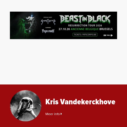
Kris Vandekerckhove
Meer info