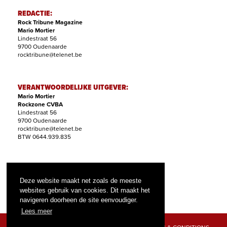
REDACTIE:
Rock Tribune Magazine
Mario Mortier
Lindestraat 56
9700 Oudenaarde
rocktribune@telenet.be
VERANTWOORDELIJKE UITGEVER:
Mario Mortier
Rockzone CVBA
Lindestraat 56
9700 Oudenaarde
rocktribune@telenet.be
BTW 0644.939.835
ABONNEMENTEN:
Filip Nollet
Deze website maakt net zoals de meeste
abonnementen@rock-tribune.com
websites gebruik van cookies. Dit maakt het
navigeren doorheen de site eenvoudiger.
Lees meer