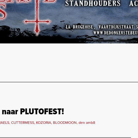
 naar PLUTOFEST!
TRAELS, CUTTERMESS, KOZORIA, BLOODMOON, den amb8