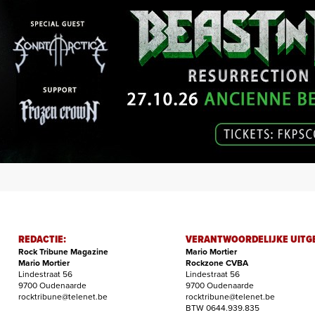
REDACTIE:
VERANTWOORDELIJKE UITG
Rock Tribune Magazine
Mario Mortier
Mario Mortier
Rockzone CVBA
Lindestraat 56
Lindestraat 56
9700 Oudenaarde
9700 Oudenaarde
rocktribune@telenet.be
rocktribune@telenet.be
BTW 0644.939.835