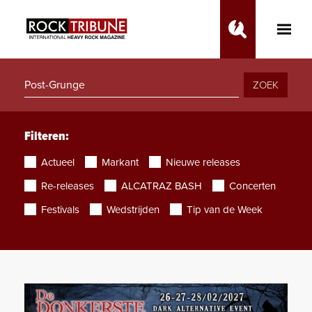
Toggle
Main
Menu
ZOEK
Filteren:
Actueel
Markant
Nieuwe releases
Re-releases
ALCATRAZ BASH
Concerten
Festivals
Wedstrijden
Tip van de Week