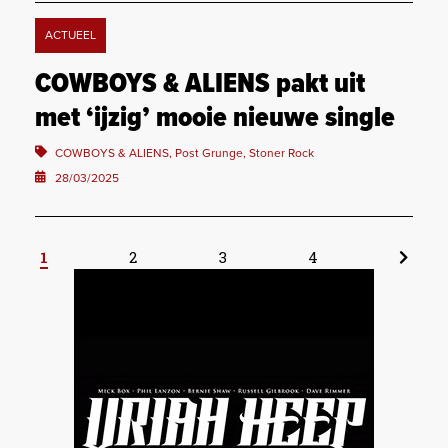
ACTUEEL
COWBOYS & ALIENS pakt uit
met ‘ijzig’ mooie nieuwe single
COWBOYS & ALIENS, Post Grunge, Stoner Rock
28/03/2025
1
2
3
4