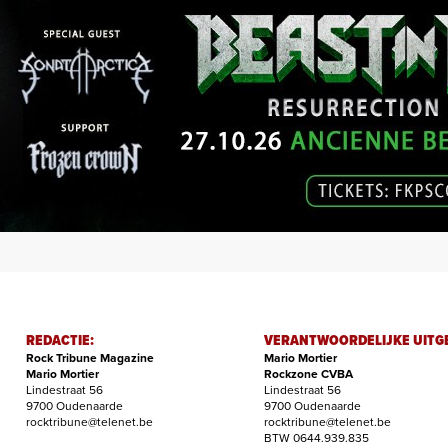
REDACTIE:
VERANTWOORDELIJKE UITG
Rock Tribune Magazine
Mario Mortier
Mario Mortier
Rockzone CVBA
Lindestraat 56
Lindestraat 56
9700 Oudenaarde
9700 Oudenaarde
rocktribune@telenet.be
rocktribune@telenet.be
BTW 0644.939.835