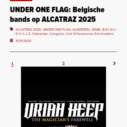
UNDER ONE FLAG: Belgische
bands op ALCATRAZ 2025
ALCATRAZ 2025, UNDER ONE FLAG, ALKERDEEL, BARK, B R I Q U
E V I L L E, Cobracide, Congress, Cult Of Scarecrow, Evil Invaders
15/11/2024
1
2