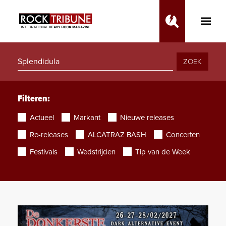
Toggle
Main
Menu
ZOEK
Filteren:
Actueel
Markant
Nieuwe releases
Re-releases
ALCATRAZ BASH
Concerten
Festivals
Wedstrijden
Tip van de Week