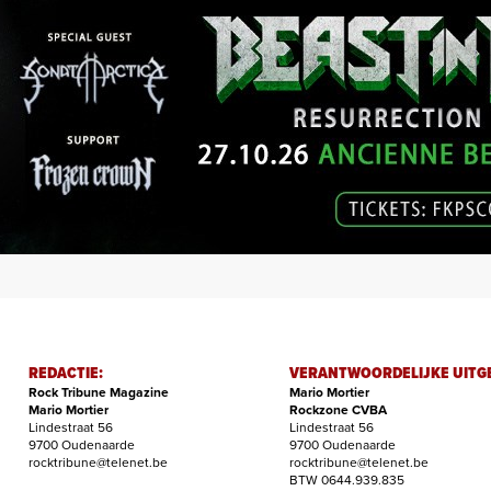
REDACTIE:
VERANTWOORDELIJKE UITG
Rock Tribune Magazine
Mario Mortier
Mario Mortier
Rockzone CVBA
Lindestraat 56
Lindestraat 56
9700 Oudenaarde
9700 Oudenaarde
rocktribune@telenet.be
rocktribune@telenet.be
BTW 0644.939.835