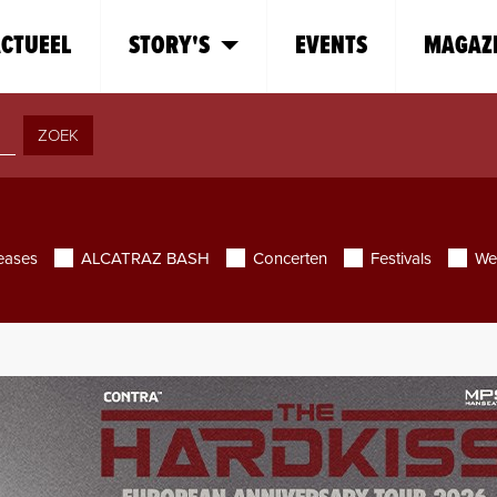
CTUEEL
STORY'S
EVENTS
MAGAZ
ZOEK
eases
ALCATRAZ BASH
Concerten
Festivals
We