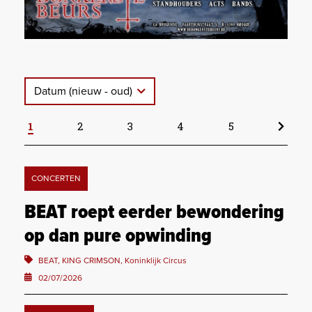
Datum (nieuw - oud)
1
2
3
4
5
CONCERTEN
BEAT roept eerder bewondering
op dan pure opwinding
BEAT, KING CRIMSON, Koninklijk Circus
02/07/2026