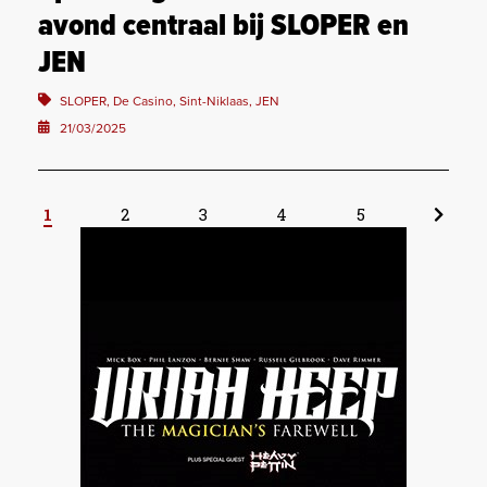
avond centraal bij SLOPER en
JEN
SLOPER, De Casino, Sint-Niklaas, JEN
21/03/2025
1
2
3
4
5