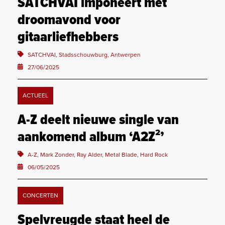
SATCHVAI imponeert met
droomavond voor
gitaarliefhebbers
SATCHVAI, Stadsschouwburg, Antwerpen
27/06/2025
ACTUEEL
A-Z deelt nieuwe single van
aankomend album ‘A2Z²’
A-Z, Mark Zonder, Ray Alder, Metal Blade, Hard Rock
06/05/2025
CONCERTEN
Spelvreugde staat heel de