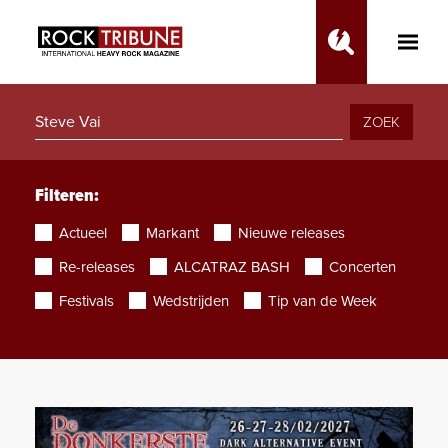
Toggle
Main
Menu
ZOEK
Filteren:
Actueel
Markant
Nieuwe releases
Re-releases
ALCATRAZ BASH
Concerten
Festivals
Wedstrijden
Tip van de Week