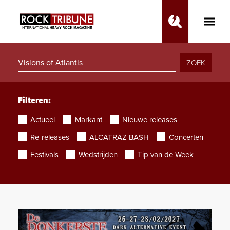
Toggle
Main
Menu
ZOEK
Filteren:
Actueel
Markant
Nieuwe releases
Re-releases
ALCATRAZ BASH
Concerten
Festivals
Wedstrijden
Tip van de Week