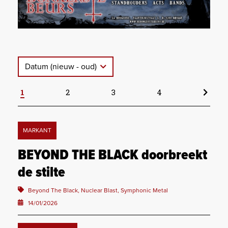
Datum (nieuw - oud)
1
2
3
4
MARKANT
BEYOND THE BLACK doorbreekt
de stilte
Beyond The Black, Nuclear Blast, Symphonic Metal
14/01/2026