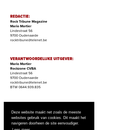
REDACTIE:
Rock Tribune Magazine
Mario Mortier
Lindestraat 56
9700 Oudenaarde
rocktribune@telenet.be
VERANTWOORDELIJKE UITGEVER:
Mario Mortier
Rockzone CVBA
Lindestraat 56
9700 Oudenaarde
rocktribune@telenet.be
BTW 0644.939.835
ABONNEMENTEN:
Filip Nollet
Deze website maakt net zoals de meeste
abonnementen@rock-tribune.com
websites gebruik van cookies. Dit maakt het
navigeren doorheen de site eenvoudiger.
Lees meer