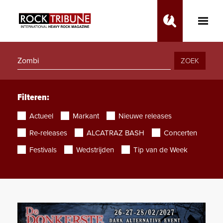
Toggle
Main
Menu
ZOEK
Filteren:
Actueel
Markant
Nieuwe releases
Re-releases
ALCATRAZ BASH
Concerten
Festivals
Wedstrijden
Tip van de Week