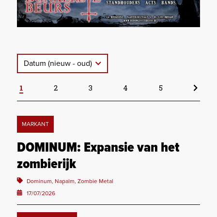
Datum (nieuw - oud)
1
2
3
4
5
MARKANT
DOMINUM: Expansie van het
zombierijk
Dominum, Napalm, Zombie Metal
17/07/2026