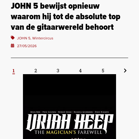
JOHN 5 bewijst opnieuw
waarom hij tot de absolute top
van de gitaarwereld behoort
JOHN 5, Wintercircus
27/05/2026
1
2
3
4
5