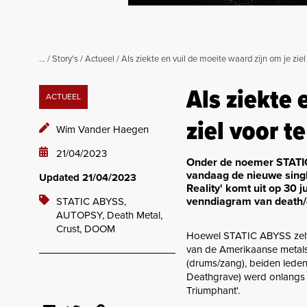
...
/
Story's
/
Actueel
/
Als ziekte en vuil de moeite waard zijn om je zie
Als ziekte 
ACTUEEL
ziel voor t
Wim Vander Haegen
21/04/2023
Onder de noemer STATIC
vandaag de nieuwe sing
Updated 21/04/2023
Reality' komt uit op 30 
venndiagram van death/
STATIC ABYSS,
AUTOPSY,
Death Metal,
Crust,
DOOM
Hoewel STATIC ABYSS zelf e
van de Amerikaanse metalsc
(drums/zang), beiden lede
Deathgrave) werd onlangs 
Triumphant'.