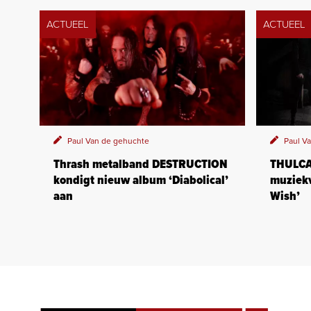
ACTUEEL
ACTUEEL
Paul Van de gehuchte
Paul V
Thrash metalband DESTRUCTION
THULCAN
kondigt nieuw album ‘Diabolical’
muziekv
aan
Wish’