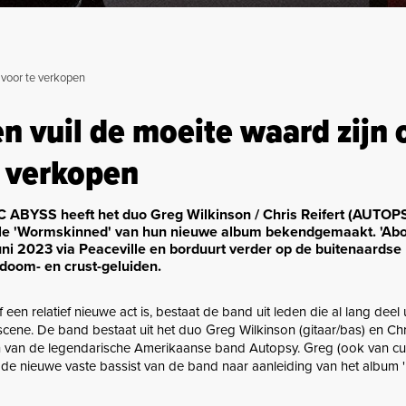
l voor te verkopen
en vuil de moeite waard zijn 
e verkopen
 ABYSS heeft het duo Greg Wilkinson / Chris Reifert (AUTOP
le 'Wormskinned' van hun nieuwe album bekendgemaakt. 'Ab
juni 2023 via Peaceville en borduurt verder op de buitenaardse
doom- en crust-geluiden.
en relatief nieuwe act is, bestaat de band uit leden die al lang deel
ene. De band bestaat uit het duo Greg Wilkinson (gitaar/bas) en Chri
n van de legendarische Amerikaanse band Autopsy. Greg (ook van cul
de nieuwe vaste bassist van de band naar aanleiding van het album '