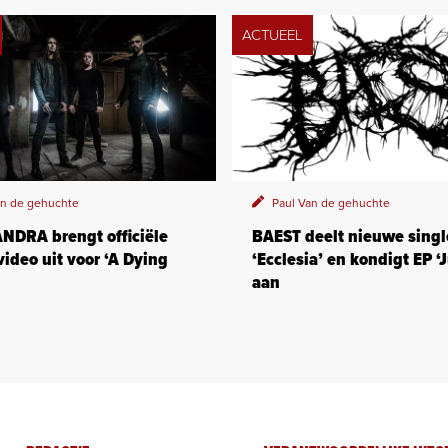
ACTUEEL
an de gehuchte
Paul Van de gehuchte
DRA brengt officiële
BAEST deelt nieuwe singl
ideo uit voor ‘A Dying
‘Ecclesia’ en kondigt EP ‘J
aan