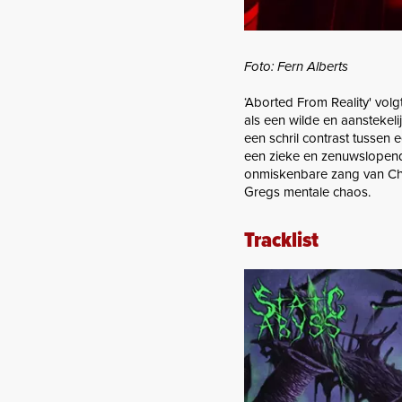
Foto: Fern Alberts
‘Aborted From Reality' volg
als een wilde en aanstekel
een schril contrast tussen 
een zieke en zenuwslopend
onmiskenbare zang van Chr
Gregs mentale chaos.
Tracklist