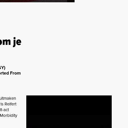
om je
SY)
orted From
 uitmaken
s Reifert
t-act
Morbidity