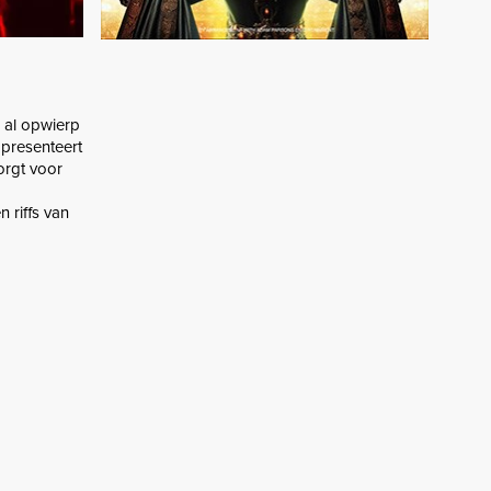
k al opwierp
 presenteert
orgt voor
 riffs van