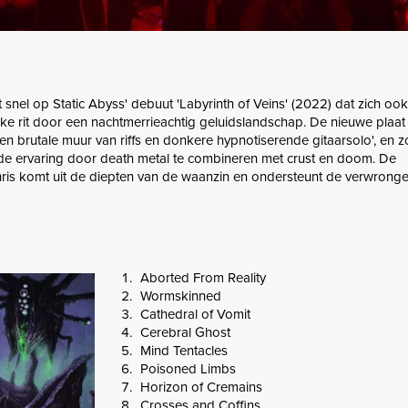
t snel op Static Abyss' debuut 'Labyrinth of Veins' (2022) dat zich oo
ijke rit door een nachtmerrieachtig geluidslandschap. De nieuwe plaat
een brutale muur van riffs en donkere hypnotiserende gitaarsolo', en z
e ervaring door death metal te combineren met crust en doom. De
is komt uit de diepten van de waanzin en ondersteunt de verwrongen
Aborted From Reality
Wormskinned
Cathedral of Vomit
Cerebral Ghost
Mind Tentacles
Poisoned Limbs
Horizon of Cremains
Crosses and Coffins