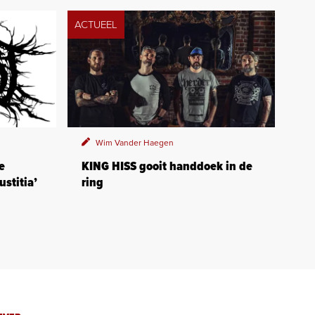
ACTUEEL
Wim Vander Haegen
e
KING HISS gooit handdoek in de
ustitia’
ring