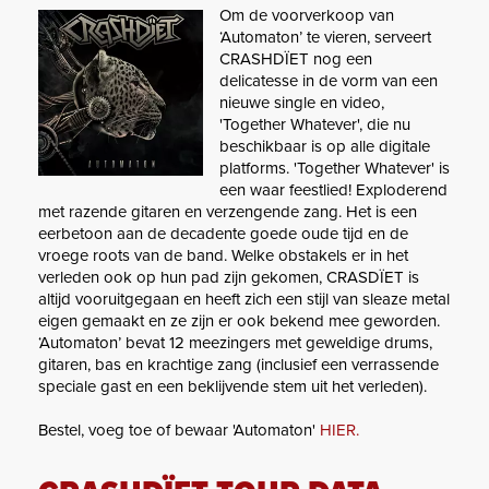
Om de voorverkoop van
‘Automaton’ te vieren, serveert
CRASHDÏET nog een
delicatesse in de vorm van een
nieuwe single en video,
'Together Whatever', die nu
beschikbaar is op alle digitale
platforms. 'Together Whatever' is
een waar feestlied! Exploderend
met razende gitaren en verzengende zang. Het is een
eerbetoon aan de decadente goede oude tijd en de
vroege roots van de band. Welke obstakels er in het
verleden ook op hun pad zijn gekomen, CRASDÏET is
altijd vooruitgegaan en heeft zich een stijl van sleaze metal
eigen gemaakt en ze zijn er ook bekend mee geworden.
‘Automaton’ bevat 12 meezingers met geweldige drums,
gitaren, bas en krachtige zang (inclusief een verrassende
speciale gast en een beklijvende stem uit het verleden).
Bestel, voeg toe of bewaar 'Automaton'
HIER.