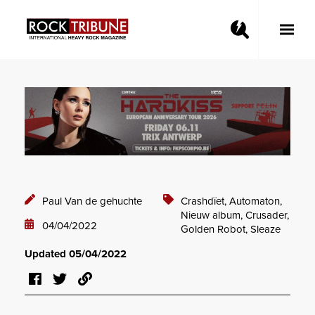
Toggle
Main
Menu
Paul Van de gehuchte
Crashdïet,
Automaton,
Nieuw album,
Crusader,
04/04/2022
Golden Robot,
Sleaze
Updated 05/04/2022