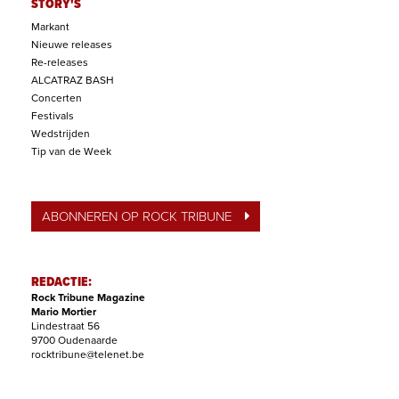
STORY'S
Markant
Nieuwe releases
Re-releases
ALCATRAZ BASH
Concerten
Festivals
Wedstrijden
Tip van de Week
ABONNEREN OP ROCK TRIBUNE
REDACTIE:
Rock Tribune Magazine
Mario Mortier
Lindestraat 56
9700 Oudenaarde
rocktribune@telenet.be