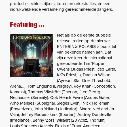
productie, echte strijkers, koren en orkestraties, én een
indrukwekkende verzameling gerenommeerde zangers.
Featuring …
Net als op de eerste dubbele
release treden op de nieuwe
ENTERING POLARIS-albums tal
van bekende namen aan. Dat
zijn deze keer de international
gereputeerde Tim ‘Ripper’
Owens (Judas Priest, Iced Earth,
KK’s Priest,...), Damian Wilson
(Ayreon, Star One, Threshold,
Arena,...), Tom Englund (Evergrey), Roy Khan (Conception,
Kamelot), Thomas Vikström (Therion,...) en Georg
Neuhauser (Serenity). Ook Henrik Fevre (Anubis Gate),
Arno Menses (Subsignal, Sieges Even), Nick Holleman
(Powerized), John Yelland (Judicator), Sindre Nedland (In
Vain), Jeffrey Rademakers (Spartan), Audrey Dandeville
(Irradiance), Benny ‘Zors’ Willaert (23 Acez, Thorium),
Louis Soenens (Aeveris, Fields of Troy), Anneleen