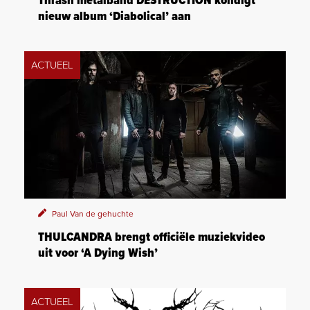
Thrash metalband DESTRUCTION kondigt
nieuw album ‘Diabolical’ aan
ACTUEEL
Paul Van de gehuchte
THULCANDRA brengt officiële muziekvideo
uit voor ‘A Dying Wish’
ACTUEEL