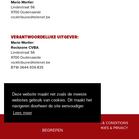
Mario Mortier
Lindestraat 56
9700 Oudenaarde
rocktribune@telenet.be
VERANTWOORDELIJKE UITGEVER:
Mario Mortier
Rockzone CVBA
Lindestraat 56
9700 Oudenaarde
rocktribune@telenet.be
BTW 0644.939.835
ABONNEMENTEN:
Filip Nollet
Deze website maakt net zoals de meeste
abonnementen@rock-tribune.com
websites gebruik van cookies. Dit maakt het
navigeren doorheen de site eenvoudiger.
Lees meer
TERMS & CONDITIONS
COOKIES & PRIVACY
BEGREPEN
© 2026 ROCK TRIBUNE