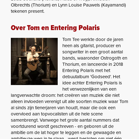
Olbrechts (Thorium) en Lynn Louise Pauwels (Kayamandi)
tekenen present.
Over Tom en Entering Polaris
Tom Tee werkte door de jaren
heen als gitarist, producer en
songwriter in een groot aantal
bands, waaronder Ostrogoth en
Thorium, en lanceerde in 2018
Entering Polaris met het
debuutalbum 'Godseed'. Het
idee achter Entering Polaris is
het verwezenlijken van een
langverwachte droom: het creëren van muziek die niet
alleen invloeden verenigt uit alle soorten muziek waar Tom
al sinds zijn tienerjaren van houdt, maar die ook een
overvloed aan topvocalisten uit de hele scene
samenbrengt. Vanwege het grote aantal nummers dat
voortdurend wordt geschreven - en geboren uit de
ambitie om de lat hoger te leggen en de gewaagde en
ambitieuze weg in te slaan - werd besloten om niet één,