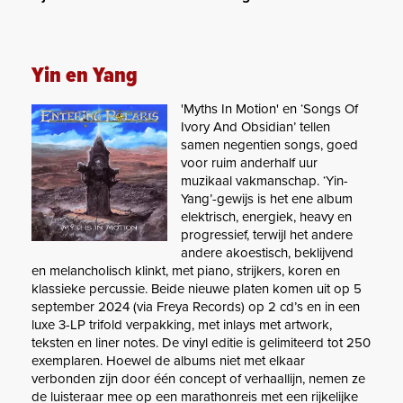
Yin en Yang
'Myths In Motion' en ‘Songs Of
Ivory And Obsidian’ tellen
samen negentien songs, goed
voor ruim anderhalf uur
muzikaal vakmanschap. ‘Yin-
Yang’-gewijs is het ene album
elektrisch, energiek, heavy en
progressief, terwijl het andere
andere akoestisch, beklijvend
en melancholisch klinkt, met piano, strijkers, koren en
klassieke percussie. Beide nieuwe platen komen uit op 5
september 2024 (via Freya Records) op 2 cd’s en in een
luxe 3-LP trifold verpakking, met inlays met artwork,
teksten en liner notes. De vinyl editie is gelimiteerd tot 250
exemplaren. Hoewel de albums niet met elkaar
verbonden zijn door één concept of verhaallijn, nemen ze
de luisteraar mee op een marathonreis met een rijkelijke