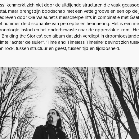
ss’ kenmerkt zich niet door de uitdijende structuren die vaak geasso
tal, maar brengt zijn boodschap met een vette groove en een op de 
edreven door Ole Walaunet's messcherpe riffs in combinatie met Gaah
t nummer de dissonantie van perceptie en herinnering. Het is een med
r chronologie instort en het onderbewuste naar de oppervlakte komt. 
'Braiding the Stories', een album dat zich verdiept in droomtoestande
mte “achter de sluier”. ‘Time and Timeless Timeline’ bevindt zich tus
en rock, tussen structuur en geest, tussen tijd en tijdloosheid.