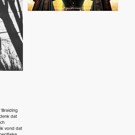
‘Braiding
 denk dat
ich
ik vond dat
pecifieke