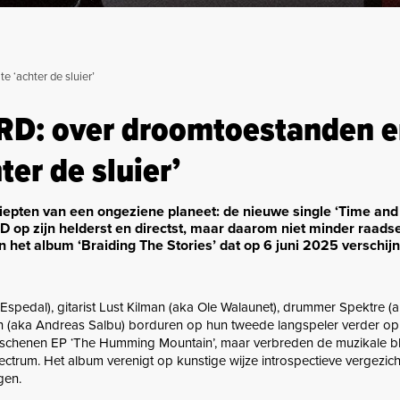
 ‘achter de sluier’
RD: over droomtoestanden e
ter de sluier’
diepten van een ongeziene planeet: de nieuwe single ‘Time an
 op zijn helderst en directst, maar daarom niet minder raadse
n het album ‘Braiding The Stories’ dat op 6 juni 2025 verschijn
Espedal), gitarist Lust Kilman (aka Ole Walaunet), drummer Spektre (
n (aka Andreas Salbu) borduren op hun tweede langspeler verder op
rschenen EP ‘The Humming Mountain’, maar verbreden de muzikale bl
trum. Het album verenigt op kunstige wijze introspectieve vergezic
gen.