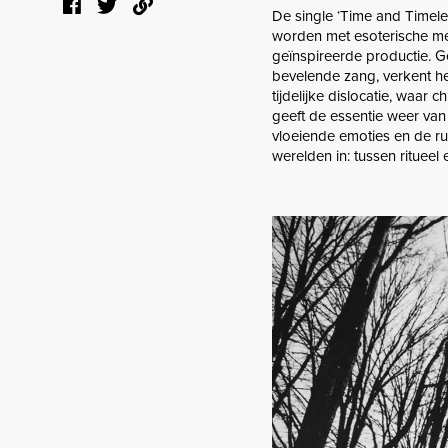
De single ‘Time and Timele
worden met esoterische me
geïnspireerde productie. G
bevelende zang, verkent he
tijdelijke dislocatie, waa
geeft de essentie weer van 
vloeiende emoties en de rui
werelden in: tussen ritueel 