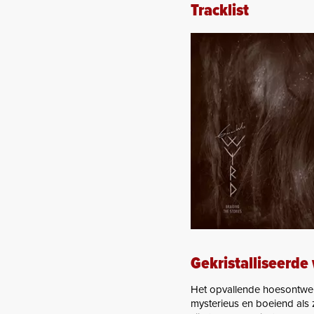
Tracklist
Gekristalliseerde
Het opvallende hoesontwer
mysterieus en boeiend als z