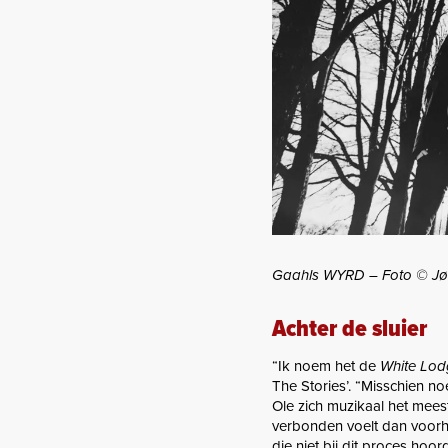
Gaahls WYRD – Foto © Jø
Achter de sluier
“Ik noem het de
White Lod
The Stories’. “Misschien n
Ole zich muzikaal het mees
verbonden voelt dan voorh
die niet bij dit proces hoo