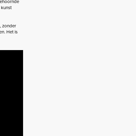
 gehoornde
 kunst
, zonder
n. Het is