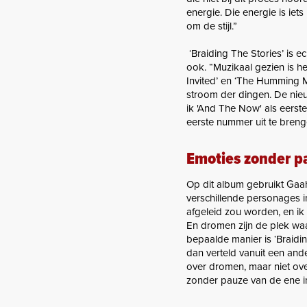
energie. Die energie is iet
om de stijl.”
‘Braiding The Stories’ is e
ook. “Muzikaal gezien is he
Invited’ en ‘The Humming M
stroom der dingen. De nieuw
ik 'And The Now' als eerste 
eerste nummer uit te breng
Emoties zonder p
Op dit album gebruikt Gaah
verschillende personages in
afgeleid zou worden, en ik 
En dromen zijn de plek waa
bepaalde manier is ‘Braidi
dan verteld vanuit een and
over dromen, maar niet ov
zonder pauze van de ene i