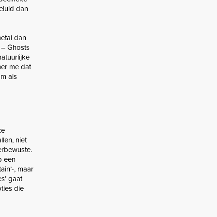
geluid dan
metal dan
R – Ghosts
atuurlijke
nner me dat
om als
ze
len, niet
derbewuste.
p een
ain’-, maar
es’ gaat
ties die