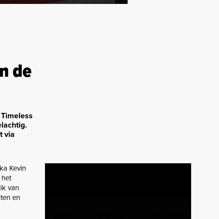
n de
d Timeless
lachtig.
t via
aka Kevin
 het
ik van
hten en