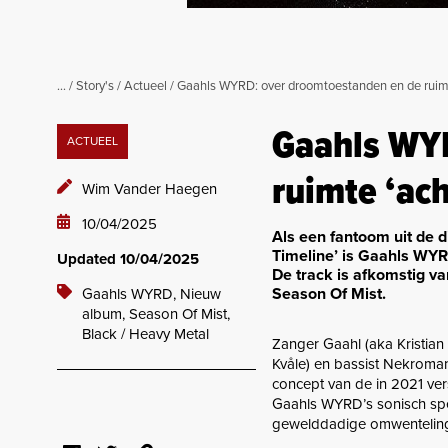
...
/
Story's
/
Actueel
/
Gaahls WYRD: over droomtoestanden en de ruimte
Gaahls WY
ACTUEEL
ruimte ‘ach
Wim Vander Haegen
10/04/2025
Als een fantoom uit de 
Timeline’ is Gaahls WYRD
Updated 10/04/2025
De track is afkomstig va
Season Of Mist.
Gaahls WYRD,
Nieuw
album,
Season Of Mist,
Black / Heavy Metal
Zanger Gaahl (aka Kristian 
Kvåle) en bassist Nekroma
concept van de in 2021 ve
Gaahls WYRD’s sonisch spec
gewelddadige omwentelin