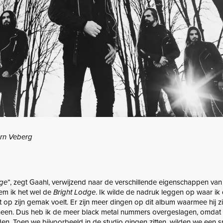
rn Veberg
ge
”, zegt Gaahl, verwijzend naar de verschillende eigenschappen van 
oem ik het wel de
Bright Lodge
. Ik wilde de nadruk leggen op waar ik
t op zijn gemak voelt. Er zijn meer dingen op dit album waarmee hij z
een. Dus heb ik de meer black metal nummers overgeslagen, omdat 
rden. Toen we bijvoorbeeld in de studio gingen zitten, wilden we een s