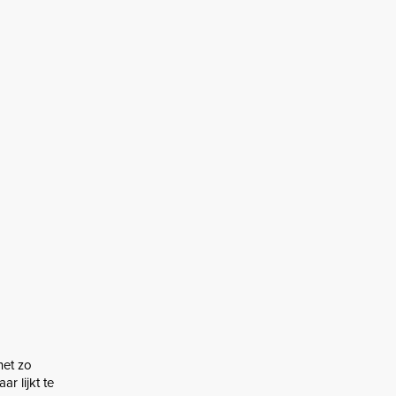
net zo
r lijkt te