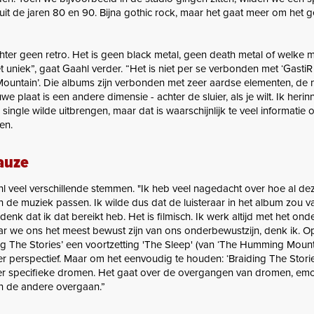
s uit de jaren 80 en 90. Bijna gothic rock, maar het gaat meer om het 
chter geen retro. Het is geen black metal, geen death metal of welke 
t uniek”, gaat Gaahl verder. “Het is niet per se verbonden met ‘Gasti
ountain’. Die albums zijn verbonden met zeer aardse elementen, de n
e plaat is een andere dimensie - achter de sluier, als je wilt. Ik heri
single wilde uitbrengen, maar dat is waarschijnlijk te veel informatie 
en.
auze
l veel verschillende stemmen. "Ik heb veel nagedacht over hoe al de
 de muziek passen. Ik wilde dus dat de luisteraar in het album zou val
denk dat ik dat bereikt heb. Het is filmisch. Ik werk altijd met het on
r we ons het meest bewust zijn van ons onderbewustzijn, denk ik. O
ng The Stories’ een voortzetting 'The Sleep' (van ‘The Humming Mount
er perspectief. Maar om het eenvoudig te houden: ‘Braiding The Stori
er specifieke dromen. Het gaat over de overgangen van dromen, emo
n de andere overgaan.”