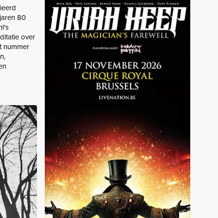
cieerd
jaren 80
l's
itatie over
Het nummer
n,
sen