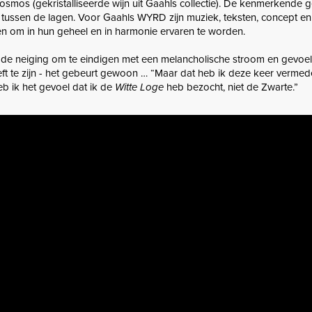
e kosmos (gekristalliseerde wijn uit Gaahls collectie). De kenmerkende
t tussen de lagen. Voor Gaahls WYRD zijn muziek, teksten, concept en
n om in hun geheel en in harmonie ervaren te worden.
t de neiging om te eindigen met een melancholische stroom en gevoel
eft te zijn - het gebeurt gewoon … “Maar dat heb ik deze keer vermede
eb ik het gevoel dat ik de
Witte Loge
heb bezocht, niet de Zwarte.”